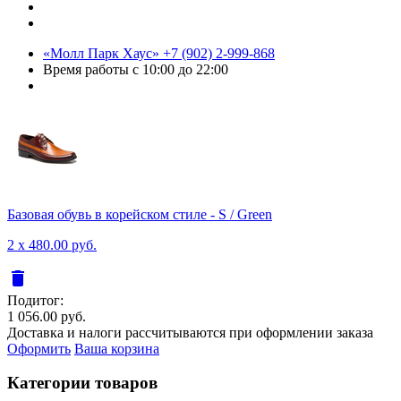
«Молл Парк Хаус»
+7 (902) 2-999-868
Время работы
с 10:00 до 22:00
Базовая обувь в корейском стиле - S / Green
2 x 480.00 руб.
delete
Подитог:
1 056.00 руб.
Доставка и налоги рассчитываются при оформлении заказа
Оформить
Ваша корзина
Категории товаров