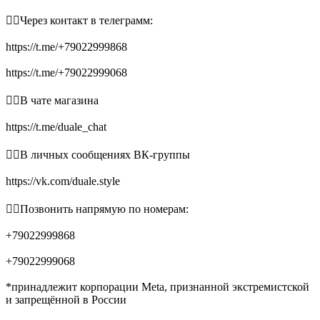
👉🏻Через контакт в телеграмм:
https://t.me/+79022999868
https://t.me/+79022999068
👉🏻В чате магазина
https://t.me/duale_chat
👉🏻В личных сообщениях ВК-группы
https://vk.com/duale.style
👉🏻Позвонить напрямую по номерам:
+79022999868
+79022999068
*принадлежит корпорации Meta, признанной экстремистской
и запрещённой в России