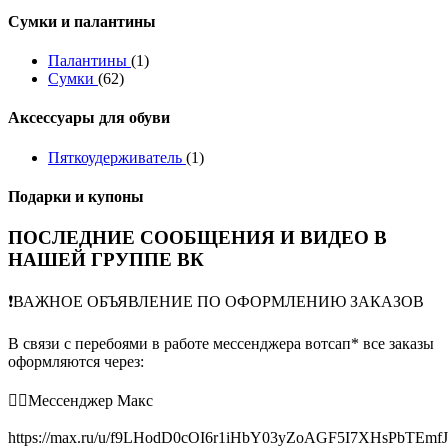
Сумки и палантины
Палантины
(1)
Сумки
(62)
Аксессуары для обуви
Пяткоудерживатель
(1)
Подарки и купоны
ПОСЛЕДНИЕ СООБЩЕНИЯ И ВИДЕО В
НАШЕЙ ГРУППЕ ВК
❗️ВАЖНОЕ ОБЪЯВЛЕНИЕ ПО ОФОРМЛЕНИЮ ЗАКАЗОВ
В связи с перебоями в работе мессенджера вотсап* все заказы
оформляются через:
👉🏻Мессенджер Макс
https://max.ru/u/f9LHodD0cOI6r1iHbY03yZoAGF5I7XHsPbTEmf