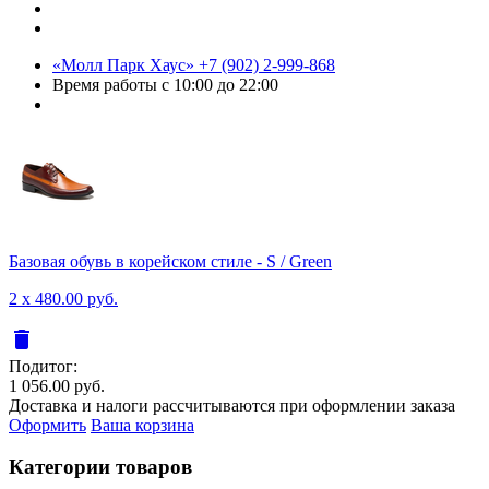
«Молл Парк Хаус»
+7 (902) 2-999-868
Время работы
с 10:00 до 22:00
Базовая обувь в корейском стиле - S / Green
2 x 480.00 руб.
delete
Подитог:
1 056.00 руб.
Доставка и налоги рассчитываются при оформлении заказа
Оформить
Ваша корзина
Категории товаров