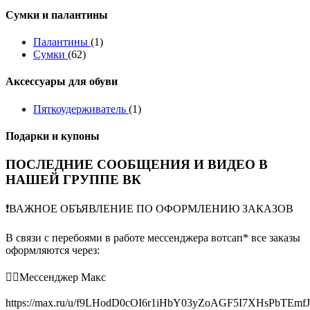
Сумки и палантины
Палантины
(1)
Сумки
(62)
Аксессуары для обуви
Пяткоудерживатель
(1)
Подарки и купоны
ПОСЛЕДНИЕ СООБЩЕНИЯ И ВИДЕО В
НАШЕЙ ГРУППЕ ВК
❗️ВАЖНОЕ ОБЪЯВЛЕНИЕ ПО ОФОРМЛЕНИЮ ЗАКАЗОВ
В связи с перебоями в работе мессенджера вотсап* все заказы
оформляются через:
👉🏻Мессенджер Макс
https://max.ru/u/f9LHodD0cOI6r1iHbY03yZoAGF5I7XHsPbTEmf