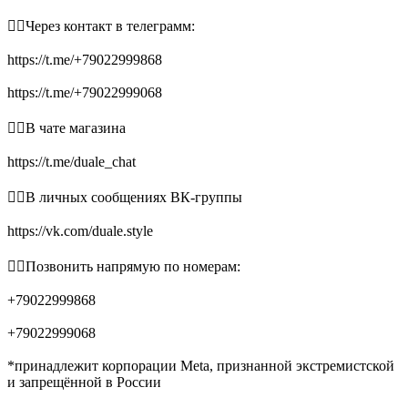
👉🏻Через контакт в телеграмм:
https://t.me/+79022999868
https://t.me/+79022999068
👉🏻В чате магазина
https://t.me/duale_chat
👉🏻В личных сообщениях ВК-группы
https://vk.com/duale.style
👉🏻Позвонить напрямую по номерам:
+79022999868
+79022999068
*принадлежит корпорации Meta, признанной экстремистской
и запрещённой в России