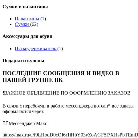
Сумки и палантины
Палантины
(1)
Сумки
(62)
Аксессуары для обуви
Пяткоудерживатель
(1)
Подарки и купоны
ПОСЛЕДНИЕ СООБЩЕНИЯ И ВИДЕО В
НАШЕЙ ГРУППЕ ВК
❗️ВАЖНОЕ ОБЪЯВЛЕНИЕ ПО ОФОРМЛЕНИЮ ЗАКАЗОВ
В связи с перебоями в работе мессенджера вотсап* все заказы
оформляются через:
👉🏻Мессенджер Макс
https://max.ru/u/f9LHodD0cOI6r1iHbY03yZoAGF5I7XHsPbTEmf