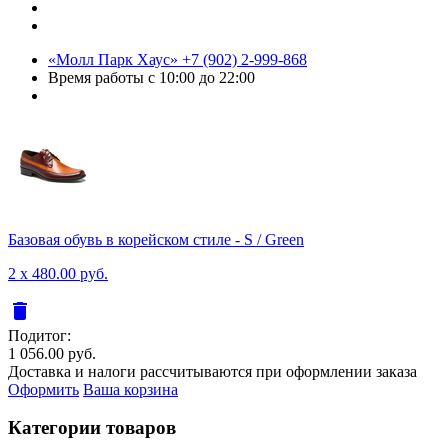
«Молл Парк Хаус»
+7 (902) 2-999-868
Время работы
с 10:00 до 22:00
Базовая обувь в корейском стиле - S / Green
2 x 480.00 руб.
delete
Подитог:
1 056.00 руб.
Доставка и налоги рассчитываются при оформлении заказа
Оформить
Ваша корзина
Категории товаров