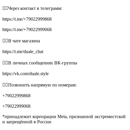
👉🏻Через контакт в телеграмм:
https://t.me/+79022999868
https://t.me/+79022999068
👉🏻В чате магазина
https://t.me/duale_chat
👉🏻В личных сообщениях ВК-группы
https://vk.com/duale.style
👉🏻Позвонить напрямую по номерам:
+79022999868
+79022999068
*принадлежит корпорации Meta, признанной экстремистской
и запрещённой в России