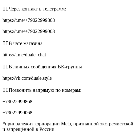
👉🏻Через контакт в телеграмм:
https://t.me/+79022999868
https://t.me/+79022999068
👉🏻В чате магазина
https://t.me/duale_chat
👉🏻В личных сообщениях ВК-группы
https://vk.com/duale.style
👉🏻Позвонить напрямую по номерам:
+79022999868
+79022999068
*принадлежит корпорации Meta, признанной экстремистской
и запрещённой в России