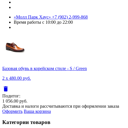
«Молл Парк Хаус»
+7 (902) 2-999-868
Время работы
с 10:00 до 22:00
Базовая обувь в корейском стиле - S / Green
2 x 480.00 руб.
delete
Подитог:
1 056.00 руб.
Доставка и налоги рассчитываются при оформлении заказа
Оформить
Ваша корзина
Категории товаров