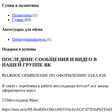
Сумки и палантины
Палантины
(1)
Сумки
(62)
Аксессуары для обуви
Пяткоудерживатель
(1)
Подарки и купоны
ПОСЛЕДНИЕ СООБЩЕНИЯ И ВИДЕО В
НАШЕЙ ГРУППЕ ВК
❗️ВАЖНОЕ ОБЪЯВЛЕНИЕ ПО ОФОРМЛЕНИЮ ЗАКАЗОВ
В связи с перебоями в работе мессенджера вотсап* все заказы
оформляются через:
👉🏻Мессенджер Макс
https://max.ru/u/f9LHodD0cOI6r1iHbY03yZoAGF5I7XHsPbTEmf