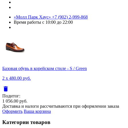
«Молл Парк Хаус»
+7 (902) 2-999-868
Время работы
с 10:00 до 22:00
Базовая обувь в корейском стиле - S / Green
2 x 480.00 руб.
delete
Подитог:
1 056.00 руб.
Доставка и налоги рассчитываются при оформлении заказа
Оформить
Ваша корзина
Категории товаров