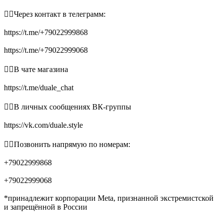
👉🏻Через контакт в телеграмм:
https://t.me/+79022999868
https://t.me/+79022999068
👉🏻В чате магазина
https://t.me/duale_chat
👉🏻В личных сообщениях ВК-группы
https://vk.com/duale.style
👉🏻Позвонить напрямую по номерам:
+79022999868
+79022999068
*принадлежит корпорации Meta, признанной экстремистской
и запрещённой в России