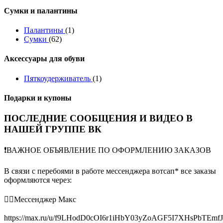
Сумки и палантины
Палантины
(1)
Сумки
(62)
Аксессуары для обуви
Пяткоудерживатель
(1)
Подарки и купоны
ПОСЛЕДНИЕ СООБЩЕНИЯ И ВИДЕО В
НАШЕЙ ГРУППЕ ВК
❗️ВАЖНОЕ ОБЪЯВЛЕНИЕ ПО ОФОРМЛЕНИЮ ЗАКАЗОВ
В связи с перебоями в работе мессенджера вотсап* все заказы
оформляются через:
👉🏻Мессенджер Макс
https://max.ru/u/f9LHodD0cOI6r1iHbY03yZoAGF5I7XHsPbTEmf