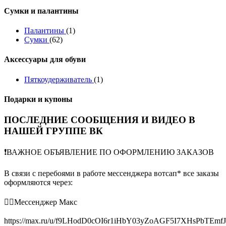
Сумки и палантины
Палантины
(1)
Сумки
(62)
Аксессуары для обуви
Пяткоудерживатель
(1)
Подарки и купоны
ПОСЛЕДНИЕ СООБЩЕНИЯ И ВИДЕО В
НАШЕЙ ГРУППЕ ВК
❗️ВАЖНОЕ ОБЪЯВЛЕНИЕ ПО ОФОРМЛЕНИЮ ЗАКАЗОВ
В связи с перебоями в работе мессенджера вотсап* все заказы
оформляются через:
👉🏻Мессенджер Макс
https://max.ru/u/f9LHodD0cOI6r1iHbY03yZoAGF5I7XHsPbTEmf