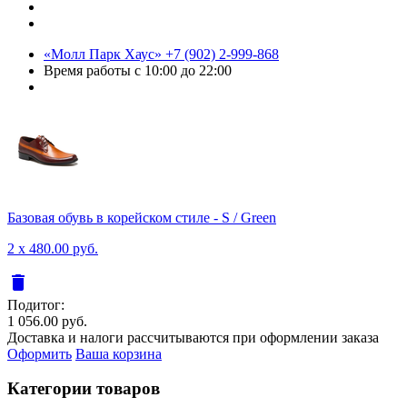
«Молл Парк Хаус»
+7 (902) 2-999-868
Время работы
с 10:00 до 22:00
Базовая обувь в корейском стиле - S / Green
2 x 480.00 руб.
delete
Подитог:
1 056.00 руб.
Доставка и налоги рассчитываются при оформлении заказа
Оформить
Ваша корзина
Категории товаров