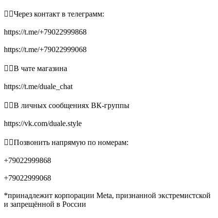
👉🏻Через контакт в телеграмм:
https://t.me/+79022999868
https://t.me/+79022999068
👉🏻В чате магазина
https://t.me/duale_chat
👉🏻В личных сообщениях ВК-группы
https://vk.com/duale.style
👉🏻Позвонить напрямую по номерам:
+79022999868
+79022999068
*принадлежит корпорации Meta, признанной экстремистской
и запрещённой в России