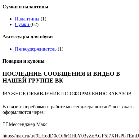
Сумки и палантины
Палантины
(1)
Сумки
(62)
Аксессуары для обуви
Пяткоудерживатель
(1)
Подарки и купоны
ПОСЛЕДНИЕ СООБЩЕНИЯ И ВИДЕО В
НАШЕЙ ГРУППЕ ВК
❗️ВАЖНОЕ ОБЪЯВЛЕНИЕ ПО ОФОРМЛЕНИЮ ЗАКАЗОВ
В связи с перебоями в работе мессенджера вотсап* все заказы
оформляются через:
👉🏻Мессенджер Макс
https://max.ru/u/f9LHodD0cOI6r1iHbY03yZoAGF5I7XHsPbTEmf