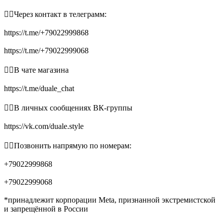
👉🏻Через контакт в телеграмм:
https://t.me/+79022999868
https://t.me/+79022999068
👉🏻В чате магазина
https://t.me/duale_chat
👉🏻В личных сообщениях ВК-группы
https://vk.com/duale.style
👉🏻Позвонить напрямую по номерам:
+79022999868
+79022999068
*принадлежит корпорации Meta, признанной экстремистской
и запрещённой в России