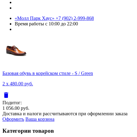
«Молл Парк Хаус»
+7 (902) 2-999-868
Время работы
с 10:00 до 22:00
Базовая обувь в корейском стиле - S / Green
2 x 480.00 руб.
delete
Подитог:
1 056.00 руб.
Доставка и налоги рассчитываются при оформлении заказа
Оформить
Ваша корзина
Категории товаров