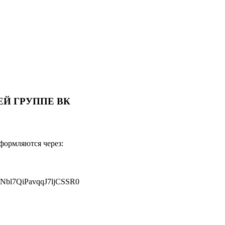
Й ГРУППЕ ВК
оформляются через:
JNbl7QiPavqqJ7ljCSSR0