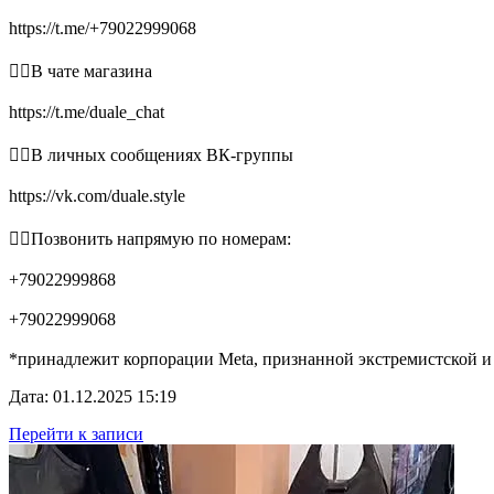
https://t.me/+79022999068
👉🏻В чате магазина
https://t.me/duale_chat
👉🏻В личных сообщениях ВК-группы
https://vk.com/duale.style
👉🏻Позвонить напрямую по номерам:
+79022999868
+79022999068
*принадлежит корпорации Meta, признанной экстремистской и
Дата: 01.12.2025 15:19
Перейти к записи