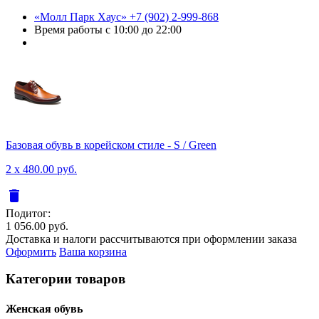
«Молл Парк Хаус»
+7 (902) 2-999-868
Время работы
с 10:00 до 22:00
Базовая обувь в корейском стиле - S / Green
2 x 480.00 руб.
delete
Подитог:
1 056.00 руб.
Доставка и налоги рассчитываются при оформлении заказа
Оформить
Ваша корзина
Категории товаров
Женcкая обувь