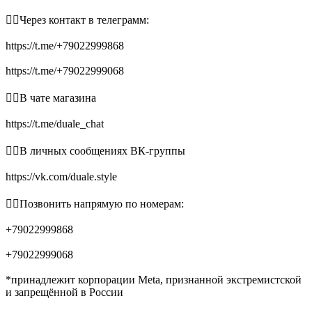
👉🏻Через контакт в телеграмм:
https://t.me/+79022999868
https://t.me/+79022999068
👉🏻В чате магазина
https://t.me/duale_chat
👉🏻В личных сообщениях ВК-группы
https://vk.com/duale.style
👉🏻Позвонить напрямую по номерам:
+79022999868
+79022999068
*принадлежит корпорации Meta, признанной экстремистской
и запрещённой в России