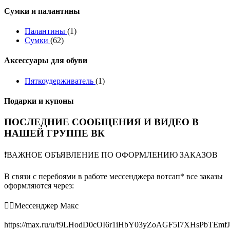
Сумки и палантины
Палантины
(1)
Сумки
(62)
Аксессуары для обуви
Пяткоудерживатель
(1)
Подарки и купоны
ПОСЛЕДНИЕ СООБЩЕНИЯ И ВИДЕО В
НАШЕЙ ГРУППЕ ВК
❗️ВАЖНОЕ ОБЪЯВЛЕНИЕ ПО ОФОРМЛЕНИЮ ЗАКАЗОВ
В связи с перебоями в работе мессенджера вотсап* все заказы
оформляются через:
👉🏻Мессенджер Макс
https://max.ru/u/f9LHodD0cOI6r1iHbY03yZoAGF5I7XHsPbTEmf