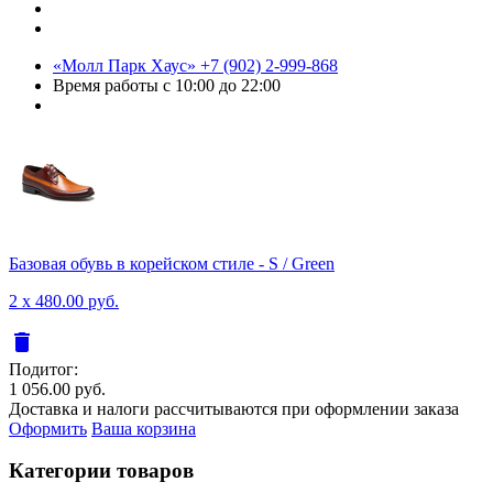
«Молл Парк Хаус»
+7 (902) 2-999-868
Время работы
с 10:00 до 22:00
Базовая обувь в корейском стиле - S / Green
2 x 480.00 руб.
delete
Подитог:
1 056.00 руб.
Доставка и налоги рассчитываются при оформлении заказа
Оформить
Ваша корзина
Категории товаров