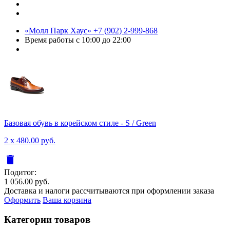
«Молл Парк Хаус»
+7 (902) 2-999-868
Время работы
с 10:00 до 22:00
Базовая обувь в корейском стиле - S / Green
2 x 480.00 руб.
delete
Подитог:
1 056.00 руб.
Доставка и налоги рассчитываются при оформлении заказа
Оформить
Ваша корзина
Категории товаров