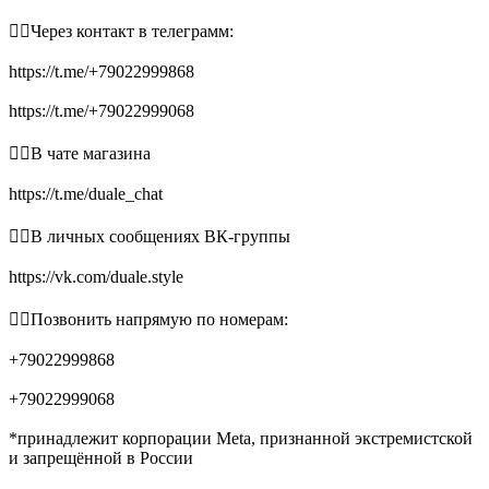
👉🏻Через контакт в телеграмм:
https://t.me/+79022999868
https://t.me/+79022999068
👉🏻В чате магазина
https://t.me/duale_chat
👉🏻В личных сообщениях ВК-группы
https://vk.com/duale.style
👉🏻Позвонить напрямую по номерам:
+79022999868
+79022999068
*принадлежит корпорации Meta, признанной экстремистской
и запрещённой в России