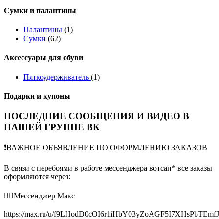
Сумки и палантины
Палантины
(1)
Сумки
(62)
Аксессуары для обуви
Пяткоудерживатель
(1)
Подарки и купоны
ПОСЛЕДНИЕ СООБЩЕНИЯ И ВИДЕО В
НАШЕЙ ГРУППЕ ВК
❗️ВАЖНОЕ ОБЪЯВЛЕНИЕ ПО ОФОРМЛЕНИЮ ЗАКАЗОВ
В связи с перебоями в работе мессенджера вотсап* все заказы
оформляются через:
👉🏻Мессенджер Макс
https://max.ru/u/f9LHodD0cOI6r1iHbY03yZoAGF5I7XHsPbTEmf