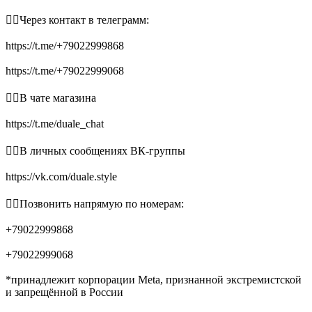
👉🏻Через контакт в телеграмм:
https://t.me/+79022999868
https://t.me/+79022999068
👉🏻В чате магазина
https://t.me/duale_chat
👉🏻В личных сообщениях ВК-группы
https://vk.com/duale.style
👉🏻Позвонить напрямую по номерам:
+79022999868
+79022999068
*принадлежит корпорации Meta, признанной экстремистской
и запрещённой в России