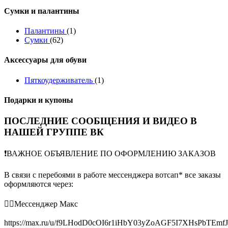
Сумки и палантины
Палантины
(1)
Сумки
(62)
Аксессуары для обуви
Пяткоудерживатель
(1)
Подарки и купоны
ПОСЛЕДНИЕ СООБЩЕНИЯ И ВИДЕО В
НАШЕЙ ГРУППЕ ВК
❗️ВАЖНОЕ ОБЪЯВЛЕНИЕ ПО ОФОРМЛЕНИЮ ЗАКАЗОВ
В связи с перебоями в работе мессенджера вотсап* все заказы
оформляются через:
👉🏻Мессенджер Макс
https://max.ru/u/f9LHodD0cOI6r1iHbY03yZoAGF5I7XHsPbTEmf