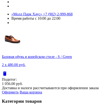
«Молл Парк Хаус»
+7 (902) 2-999-868
Время работы
с 10:00 до 22:00
Базовая обувь в корейском стиле - S / Green
2 x 480.00 руб.
delete
Подитог:
1 056.00 руб.
Доставка и налоги рассчитываются при оформлении заказа
Оформить
Ваша корзина
Категории товаров