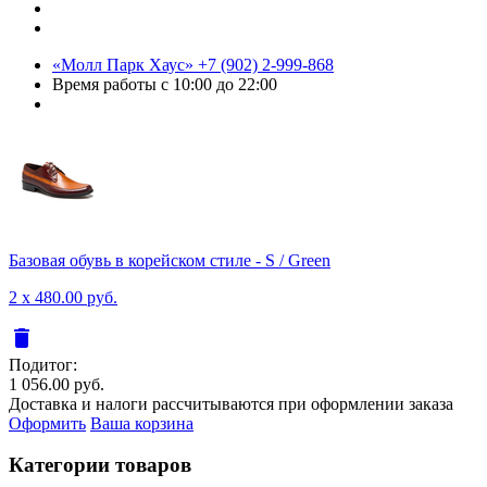
«Молл Парк Хаус»
+7 (902) 2-999-868
Время работы
с 10:00 до 22:00
Базовая обувь в корейском стиле - S / Green
2 x 480.00 руб.
delete
Подитог:
1 056.00 руб.
Доставка и налоги рассчитываются при оформлении заказа
Оформить
Ваша корзина
Категории товаров