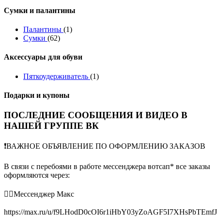
Сумки и палантины
Палантины
(1)
Сумки
(62)
Аксессуары для обуви
Пяткоудерживатель
(1)
Подарки и купоны
ПОСЛЕДНИЕ СООБЩЕНИЯ И ВИДЕО В
НАШЕЙ ГРУППЕ ВК
❗️ВАЖНОЕ ОБЪЯВЛЕНИЕ ПО ОФОРМЛЕНИЮ ЗАКАЗОВ
В связи с перебоями в работе мессенджера вотсап* все заказы
оформляются через:
👉🏻Мессенджер Макс
https://max.ru/u/f9LHodD0cOI6r1iHbY03yZoAGF5I7XHsPbTEmf