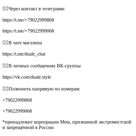
👉🏻Через контакт в телеграмм:
https://t.me/+79022999868
https://t.me/+79022999068
👉🏻В чате магазина
https://t.me/duale_chat
👉🏻В личных сообщениях ВК-группы
https://vk.com/duale.style
👉🏻Позвонить напрямую по номерам:
+79022999868
+79022999068
*принадлежит корпорации Meta, признанной экстремистской
и запрещённой в России