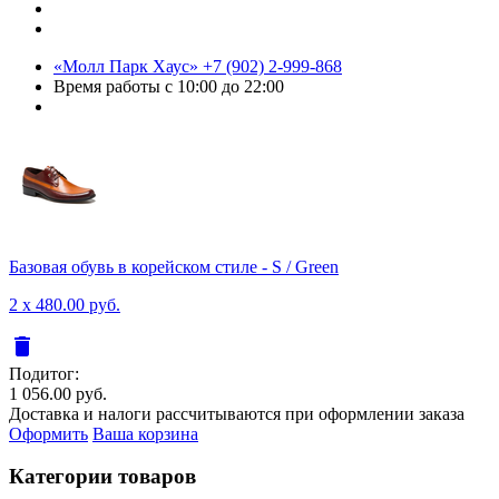
«Молл Парк Хаус»
+7 (902) 2-999-868
Время работы
с 10:00 до 22:00
Базовая обувь в корейском стиле - S / Green
2 x 480.00 руб.
delete
Подитог:
1 056.00 руб.
Доставка и налоги рассчитываются при оформлении заказа
Оформить
Ваша корзина
Категории товаров