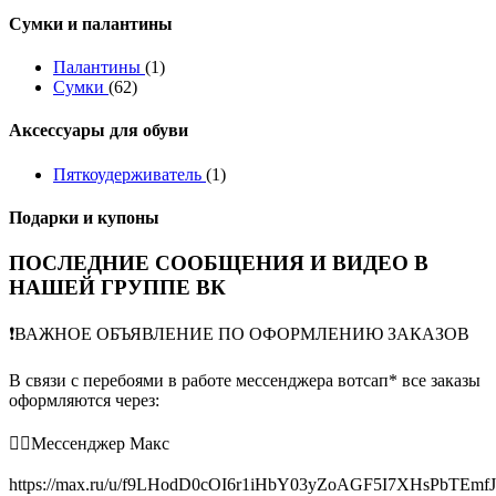
Сумки и палантины
Палантины
(1)
Сумки
(62)
Аксессуары для обуви
Пяткоудерживатель
(1)
Подарки и купоны
ПОСЛЕДНИЕ СООБЩЕНИЯ И ВИДЕО В
НАШЕЙ ГРУППЕ ВК
❗️ВАЖНОЕ ОБЪЯВЛЕНИЕ ПО ОФОРМЛЕНИЮ ЗАКАЗОВ
В связи с перебоями в работе мессенджера вотсап* все заказы
оформляются через:
👉🏻Мессенджер Макс
https://max.ru/u/f9LHodD0cOI6r1iHbY03yZoAGF5I7XHsPbTEmf