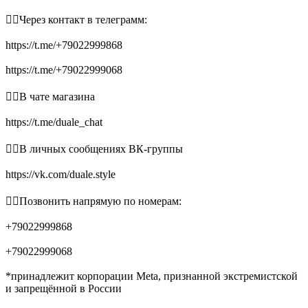
👉🏻Через контакт в телеграмм:
https://t.me/+79022999868
https://t.me/+79022999068
👉🏻В чате магазина
https://t.me/duale_chat
👉🏻В личных сообщениях ВК-группы
https://vk.com/duale.style
👉🏻Позвонить напрямую по номерам:
+79022999868
+79022999068
*принадлежит корпорации Meta, признанной экстремистской
и запрещённой в России