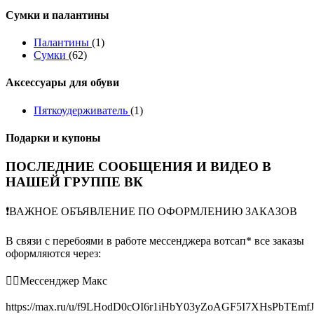
Сумки и палантины
Палантины
(1)
Сумки
(62)
Аксессуары для обуви
Пяткоудерживатель
(1)
Подарки и купоны
ПОСЛЕДНИЕ СООБЩЕНИЯ И ВИДЕО В
НАШЕЙ ГРУППЕ ВК
❗️ВАЖНОЕ ОБЪЯВЛЕНИЕ ПО ОФОРМЛЕНИЮ ЗАКАЗОВ
В связи с перебоями в работе мессенджера вотсап* все заказы
оформляются через:
👉🏻Мессенджер Макс
https://max.ru/u/f9LHodD0cOI6r1iHbY03yZoAGF5I7XHsPbTEmf