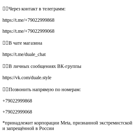
👉🏻Через контакт в телеграмм:
https://t.me/+79022999868
https://t.me/+79022999068
👉🏻В чате магазина
https://t.me/duale_chat
👉🏻В личных сообщениях ВК-группы
https://vk.com/duale.style
👉🏻Позвонить напрямую по номерам:
+79022999868
+79022999068
*принадлежит корпорации Meta, признанной экстремистской
и запрещённой в России