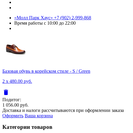
«Молл Парк Хаус»
+7 (902) 2-999-868
Время работы
с 10:00 до 22:00
Базовая обувь в корейском стиле - S / Green
2 x 480.00 руб.
delete
Подитог:
1 056.00 руб.
Доставка и налоги рассчитываются при оформлении заказа
Оформить
Ваша корзина
Категории товаров