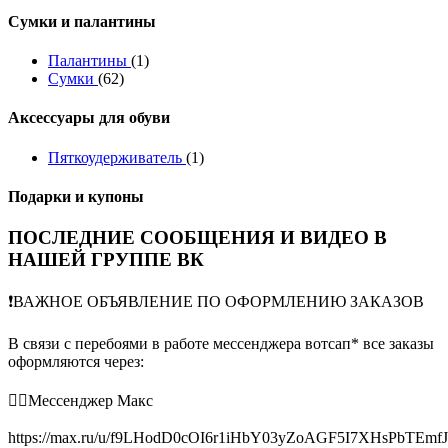
Сумки и палантины
Палантины
(1)
Сумки
(62)
Аксессуары для обуви
Пяткоудерживатель
(1)
Подарки и купоны
ПОСЛЕДНИЕ СООБЩЕНИЯ И ВИДЕО В
НАШЕЙ ГРУППЕ ВК
❗️ВАЖНОЕ ОБЪЯВЛЕНИЕ ПО ОФОРМЛЕНИЮ ЗАКАЗОВ
В связи с перебоями в работе мессенджера вотсап* все заказы
оформляются через:
👉🏻Мессенджер Макс
https://max.ru/u/f9LHodD0cOI6r1iHbY03yZoAGF5I7XHsPbTEmf