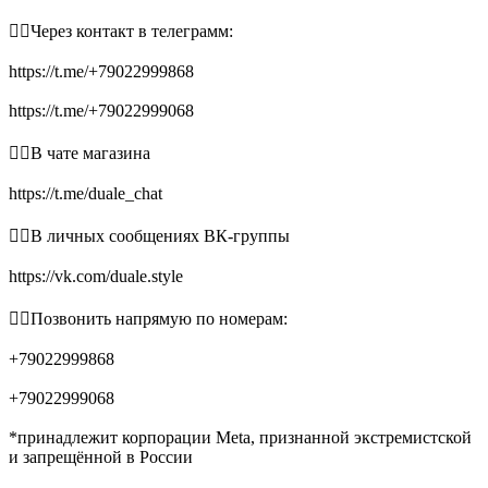
👉🏻Через контакт в телеграмм:
https://t.me/+79022999868
https://t.me/+79022999068
👉🏻В чате магазина
https://t.me/duale_chat
👉🏻В личных сообщениях ВК-группы
https://vk.com/duale.style
👉🏻Позвонить напрямую по номерам:
+79022999868
+79022999068
*принадлежит корпорации Meta, признанной экстремистской
и запрещённой в России