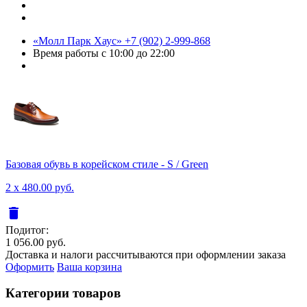
«Молл Парк Хаус»
+7 (902) 2-999-868
Время работы
с 10:00 до 22:00
Базовая обувь в корейском стиле - S / Green
2 x 480.00 руб.
delete
Подитог:
1 056.00 руб.
Доставка и налоги рассчитываются при оформлении заказа
Оформить
Ваша корзина
Категории товаров