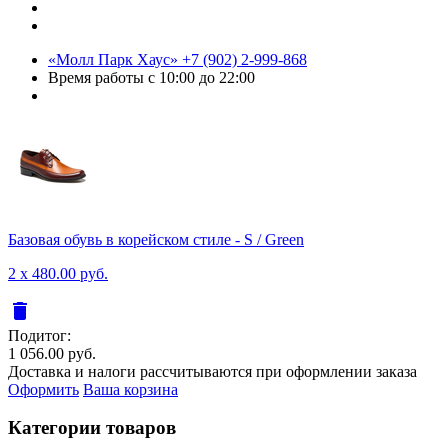
«Молл Парк Хаус»
+7 (902) 2-999-868
Время работы
с 10:00 до 22:00
Базовая обувь в корейском стиле - S / Green
2 x 480.00 руб.
delete
Подитог:
1 056.00 руб.
Доставка и налоги рассчитываются при оформлении заказа
Оформить
Ваша корзина
Категории товаров