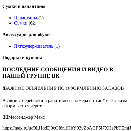
Сумки и палантины
Палантины
(1)
Сумки
(62)
Аксессуары для обуви
Пяткоудерживатель
(1)
Подарки и купоны
ПОСЛЕДНИЕ СООБЩЕНИЯ И ВИДЕО В
НАШЕЙ ГРУППЕ ВК
❗️ВАЖНОЕ ОБЪЯВЛЕНИЕ ПО ОФОРМЛЕНИЮ ЗАКАЗОВ
В связи с перебоями в работе мессенджера вотсап* все заказы
оформляются через:
👉🏻Мессенджер Макс
https://max.ru/u/f9LHodD0cOI6r1iHbY03yZoAGF5I7XHsPbTEmf