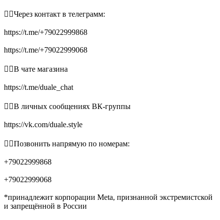
👉🏻Через контакт в телеграмм:
https://t.me/+79022999868
https://t.me/+79022999068
👉🏻В чате магазина
https://t.me/duale_chat
👉🏻В личных сообщениях ВК-группы
https://vk.com/duale.style
👉🏻Позвонить напрямую по номерам:
+79022999868
+79022999068
*принадлежит корпорации Meta, признанной экстремистской
и запрещённой в России