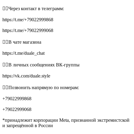
👉🏻Через контакт в телеграмм:
https://t.me/+79022999868
https://t.me/+79022999068
👉🏻В чате магазина
https://t.me/duale_chat
👉🏻В личных сообщениях ВК-группы
https://vk.com/duale.style
👉🏻Позвонить напрямую по номерам:
+79022999868
+79022999068
*принадлежит корпорации Meta, признанной экстремистской
и запрещённой в России