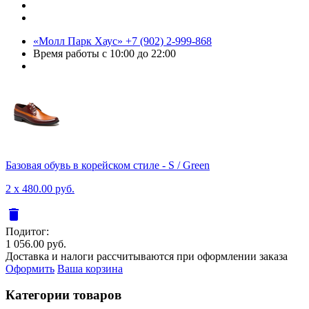
«Молл Парк Хаус»
+7 (902) 2-999-868
Время работы
с 10:00 до 22:00
Базовая обувь в корейском стиле - S / Green
2 x 480.00 руб.
delete
Подитог:
1 056.00 руб.
Доставка и налоги рассчитываются при оформлении заказа
Оформить
Ваша корзина
Категории товаров