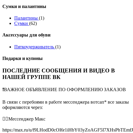
Сумки и палантины
Палантины
(1)
Сумки
(62)
Аксессуары для обуви
Пяткоудерживатель
(1)
Подарки и купоны
ПОСЛЕДНИЕ СООБЩЕНИЯ И ВИДЕО В
НАШЕЙ ГРУППЕ ВК
❗️ВАЖНОЕ ОБЪЯВЛЕНИЕ ПО ОФОРМЛЕНИЮ ЗАКАЗОВ
В связи с перебоями в работе мессенджера вотсап* все заказы
оформляются через:
👉🏻Мессенджер Макс
https://max.ru/u/f9LHodD0cOI6r1iHbY03yZoAGF5I7XHsPbTEmf