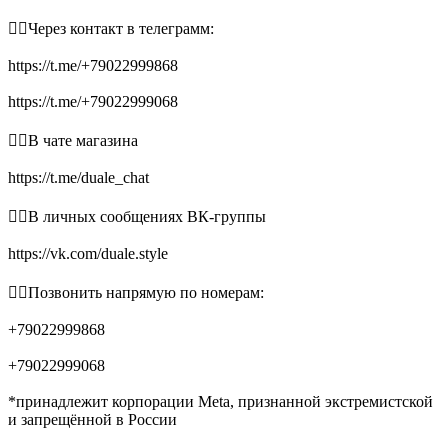
👉🏻Через контакт в телеграмм:
https://t.me/+79022999868
https://t.me/+79022999068
👉🏻В чате магазина
https://t.me/duale_chat
👉🏻В личных сообщениях ВК-группы
https://vk.com/duale.style
👉🏻Позвонить напрямую по номерам:
+79022999868
+79022999068
*принадлежит корпорации Meta, признанной экстремистской
и запрещённой в России