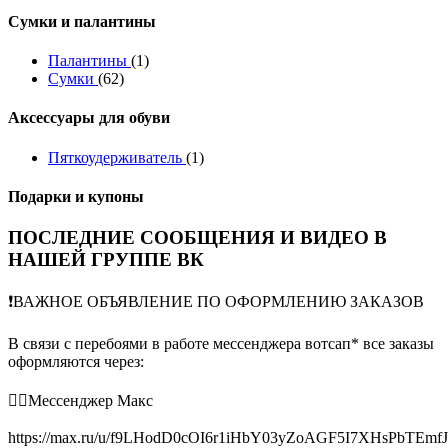
Сумки и палантины
Палантины
(1)
Сумки
(62)
Аксессуары для обуви
Пяткоудерживатель
(1)
Подарки и купоны
ПОСЛЕДНИЕ СООБЩЕНИЯ И ВИДЕО В
НАШЕЙ ГРУППЕ ВК
❗️ВАЖНОЕ ОБЪЯВЛЕНИЕ ПО ОФОРМЛЕНИЮ ЗАКАЗОВ
В связи с перебоями в работе мессенджера вотсап* все заказы
оформляются через:
👉🏻Мессенджер Макс
https://max.ru/u/f9LHodD0cOI6r1iHbY03yZoAGF5I7XHsPbTEmf