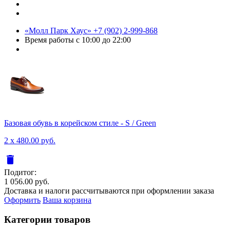
«Молл Парк Хаус»
+7 (902) 2-999-868
Время работы
с 10:00 до 22:00
Базовая обувь в корейском стиле - S / Green
2 x 480.00 руб.
delete
Подитог:
1 056.00 руб.
Доставка и налоги рассчитываются при оформлении заказа
Оформить
Ваша корзина
Категории товаров