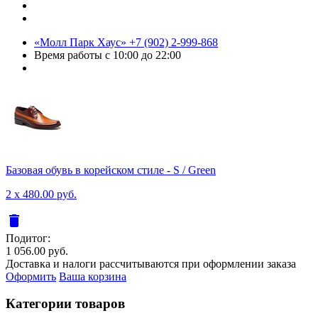
«Молл Парк Хаус»
+7 (902) 2-999-868
Время работы
с 10:00 до 22:00
Базовая обувь в корейском стиле - S / Green
2 x 480.00 руб.
delete
Подитог:
1 056.00 руб.
Доставка и налоги рассчитываются при оформлении заказа
Оформить
Ваша корзина
Категории товаров