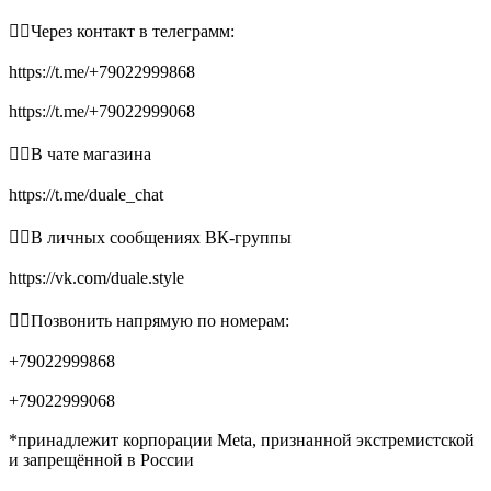
👉🏻Через контакт в телеграмм:
https://t.me/+79022999868
https://t.me/+79022999068
👉🏻В чате магазина
https://t.me/duale_chat
👉🏻В личных сообщениях ВК-группы
https://vk.com/duale.style
👉🏻Позвонить напрямую по номерам:
+79022999868
+79022999068
*принадлежит корпорации Meta, признанной экстремистской
и запрещённой в России