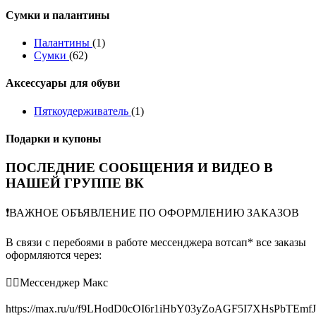
Сумки и палантины
Палантины
(1)
Сумки
(62)
Аксессуары для обуви
Пяткоудерживатель
(1)
Подарки и купоны
ПОСЛЕДНИЕ СООБЩЕНИЯ И ВИДЕО В
НАШЕЙ ГРУППЕ ВК
❗️ВАЖНОЕ ОБЪЯВЛЕНИЕ ПО ОФОРМЛЕНИЮ ЗАКАЗОВ
В связи с перебоями в работе мессенджера вотсап* все заказы
оформляются через:
👉🏻Мессенджер Макс
https://max.ru/u/f9LHodD0cOI6r1iHbY03yZoAGF5I7XHsPbTEmf