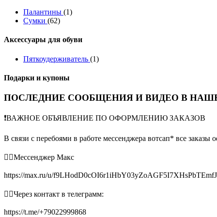
Палантины
(1)
Сумки
(62)
Аксессуары для обуви
Пяткоудерживатель
(1)
Подарки и купоны
ПОСЛЕДНИЕ СООБЩЕНИЯ И ВИДЕО В НАШЕ
❗️ВАЖНОЕ ОБЪЯВЛЕНИЕ ПО ОФОРМЛЕНИЮ ЗАКАЗОВ
В связи с перебоями в работе мессенджера вотсап* все заказы 
👉🏻Мессенджер Макс
https://max.ru/u/f9LHodD0cOI6r1iHbY03yZoAGF5I7XHsPbTEmf
👉🏻Через контакт в телеграмм:
https://t.me/+79022999868