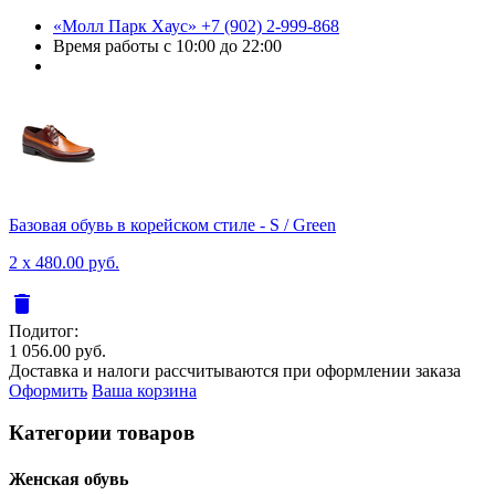
«Молл Парк Хаус»
+7 (902) 2-999-868
Время работы
с 10:00 до 22:00
Базовая обувь в корейском стиле - S / Green
2 x 480.00 руб.
delete
Подитог:
1 056.00 руб.
Доставка и налоги рассчитываются при оформлении заказа
Оформить
Ваша корзина
Категории товаров
Женcкая обувь