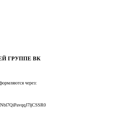
Й ГРУППЕ ВК
оформляются через:
JNbl7QiPavqqJ7ljCSSR0