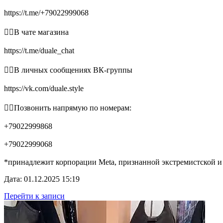
https://t.me/+79022999068
👉🏻В чате магазина
https://t.me/duale_chat
👉🏻В личных сообщениях ВК-группы
https://vk.com/duale.style
👉🏻Позвонить напрямую по номерам:
+79022999868
+79022999068
*принадлежит корпорации Meta, признанной экстремистской и
Дата: 01.12.2025 15:19
Перейти к записи