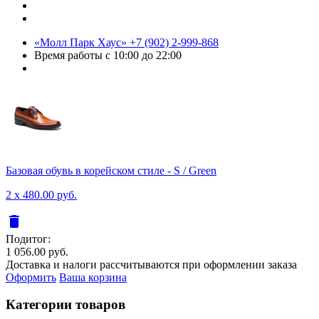
«Молл Парк Хаус»
+7 (902) 2-999-868
Время работы
с 10:00 до 22:00
Базовая обувь в корейском стиле - S / Green
2 x 480.00 руб.
delete
Подитог:
1 056.00 руб.
Доставка и налоги рассчитываются при оформлении заказа
Оформить
Ваша корзина
Категории товаров