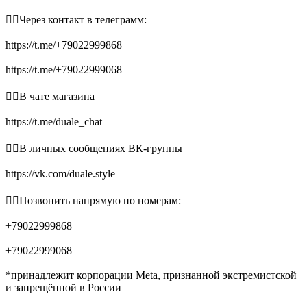
👉🏻Через контакт в телеграмм:
https://t.me/+79022999868
https://t.me/+79022999068
👉🏻В чате магазина
https://t.me/duale_chat
👉🏻В личных сообщениях ВК-группы
https://vk.com/duale.style
👉🏻Позвонить напрямую по номерам:
+79022999868
+79022999068
*принадлежит корпорации Meta, признанной экстремистской
и запрещённой в России