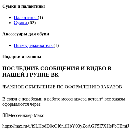
Сумки и палантины
Палантины
(1)
Сумки
(62)
Аксессуары для обуви
Пяткоудерживатель
(1)
Подарки и купоны
ПОСЛЕДНИЕ СООБЩЕНИЯ И ВИДЕО В
НАШЕЙ ГРУППЕ ВК
❗️ВАЖНОЕ ОБЪЯВЛЕНИЕ ПО ОФОРМЛЕНИЮ ЗАКАЗОВ
В связи с перебоями в работе мессенджера вотсап* все заказы
оформляются через:
👉🏻Мессенджер Макс
https://max.ru/u/f9LHodD0cOI6r1iHbY03yZoAGF5I7XHsPbTEmf