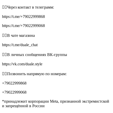
👉🏻Через контакт в телеграмм:
https://t.me/+79022999868
https://t.me/+79022999068
👉🏻В чате магазина
https://t.me/duale_chat
👉🏻В личных сообщениях ВК-группы
https://vk.com/duale.style
👉🏻Позвонить напрямую по номерам:
+79022999868
+79022999068
*принадлежит корпорации Meta, признанной экстремистской
и запрещённой в России