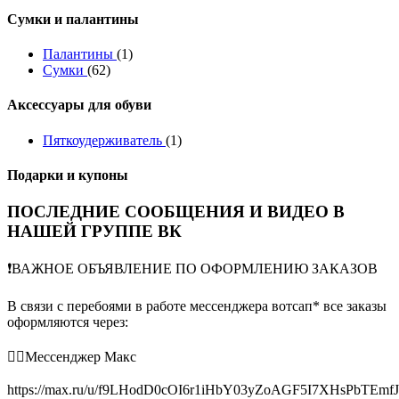
Сумки и палантины
Палантины
(1)
Сумки
(62)
Аксессуары для обуви
Пяткоудерживатель
(1)
Подарки и купоны
ПОСЛЕДНИЕ СООБЩЕНИЯ И ВИДЕО В
НАШЕЙ ГРУППЕ ВК
❗️ВАЖНОЕ ОБЪЯВЛЕНИЕ ПО ОФОРМЛЕНИЮ ЗАКАЗОВ
В связи с перебоями в работе мессенджера вотсап* все заказы
оформляются через:
👉🏻Мессенджер Макс
https://max.ru/u/f9LHodD0cOI6r1iHbY03yZoAGF5I7XHsPbTEmf