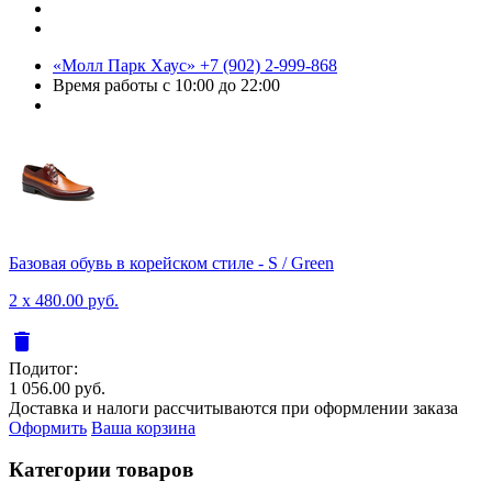
«Молл Парк Хаус»
+7 (902) 2-999-868
Время работы
с 10:00 до 22:00
Базовая обувь в корейском стиле - S / Green
2 x 480.00 руб.
delete
Подитог:
1 056.00 руб.
Доставка и налоги рассчитываются при оформлении заказа
Оформить
Ваша корзина
Категории товаров