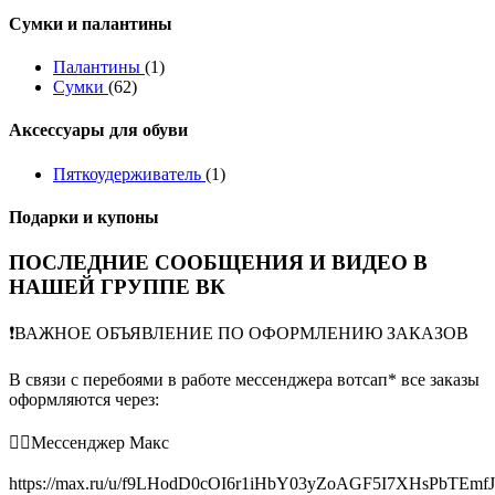
Сумки и палантины
Палантины
(1)
Сумки
(62)
Аксессуары для обуви
Пяткоудерживатель
(1)
Подарки и купоны
ПОСЛЕДНИЕ СООБЩЕНИЯ И ВИДЕО В
НАШЕЙ ГРУППЕ ВК
❗️ВАЖНОЕ ОБЪЯВЛЕНИЕ ПО ОФОРМЛЕНИЮ ЗАКАЗОВ
В связи с перебоями в работе мессенджера вотсап* все заказы
оформляются через:
👉🏻Мессенджер Макс
https://max.ru/u/f9LHodD0cOI6r1iHbY03yZoAGF5I7XHsPbTEmf