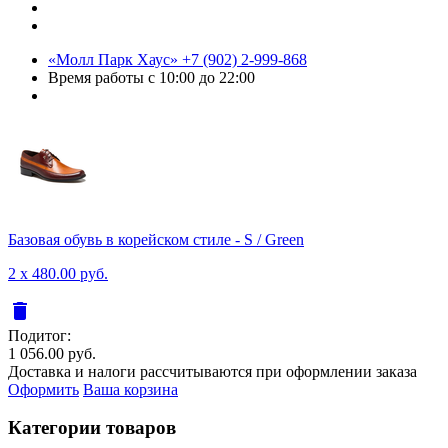
«Молл Парк Хаус»
+7 (902) 2-999-868
Время работы
с 10:00 до 22:00
Базовая обувь в корейском стиле - S / Green
2 x 480.00 руб.
delete
Подитог:
1 056.00 руб.
Доставка и налоги рассчитываются при оформлении заказа
Оформить
Ваша корзина
Категории товаров