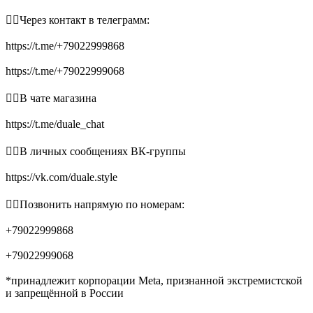
👉🏻Через контакт в телеграмм:
https://t.me/+79022999868
https://t.me/+79022999068
👉🏻В чате магазина
https://t.me/duale_chat
👉🏻В личных сообщениях ВК-группы
https://vk.com/duale.style
👉🏻Позвонить напрямую по номерам:
+79022999868
+79022999068
*принадлежит корпорации Meta, признанной экстремистской
и запрещённой в России