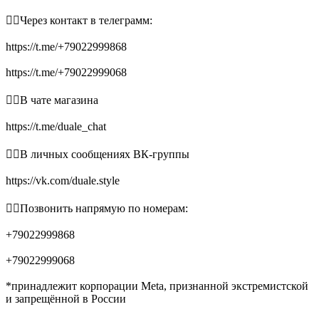
👉🏻Через контакт в телеграмм:
https://t.me/+79022999868
https://t.me/+79022999068
👉🏻В чате магазина
https://t.me/duale_chat
👉🏻В личных сообщениях ВК-группы
https://vk.com/duale.style
👉🏻Позвонить напрямую по номерам:
+79022999868
+79022999068
*принадлежит корпорации Meta, признанной экстремистской
и запрещённой в России