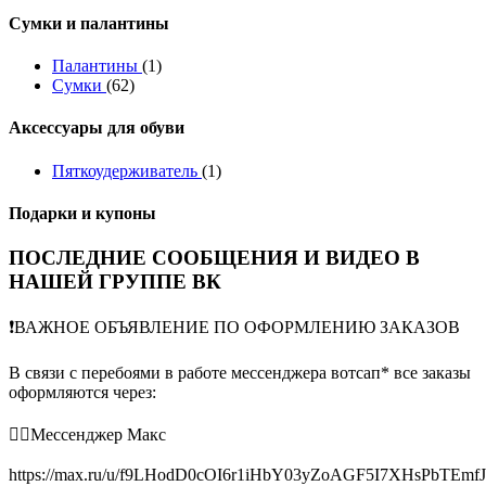
Сумки и палантины
Палантины
(1)
Сумки
(62)
Аксессуары для обуви
Пяткоудерживатель
(1)
Подарки и купоны
ПОСЛЕДНИЕ СООБЩЕНИЯ И ВИДЕО В
НАШЕЙ ГРУППЕ ВК
❗️ВАЖНОЕ ОБЪЯВЛЕНИЕ ПО ОФОРМЛЕНИЮ ЗАКАЗОВ
В связи с перебоями в работе мессенджера вотсап* все заказы
оформляются через:
👉🏻Мессенджер Макс
https://max.ru/u/f9LHodD0cOI6r1iHbY03yZoAGF5I7XHsPbTEmf