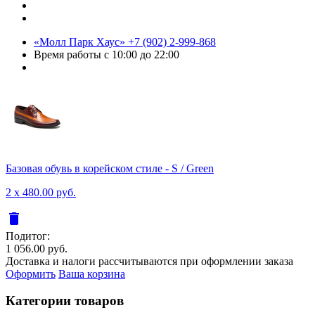
«Молл Парк Хаус»
+7 (902) 2-999-868
Время работы
с 10:00 до 22:00
Базовая обувь в корейском стиле - S / Green
2 x 480.00 руб.
delete
Подитог:
1 056.00 руб.
Доставка и налоги рассчитываются при оформлении заказа
Оформить
Ваша корзина
Категории товаров