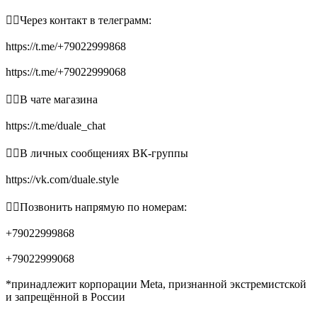
👉🏻Через контакт в телеграмм:
https://t.me/+79022999868
https://t.me/+79022999068
👉🏻В чате магазина
https://t.me/duale_chat
👉🏻В личных сообщениях ВК-группы
https://vk.com/duale.style
👉🏻Позвонить напрямую по номерам:
+79022999868
+79022999068
*принадлежит корпорации Meta, признанной экстремистской
и запрещённой в России