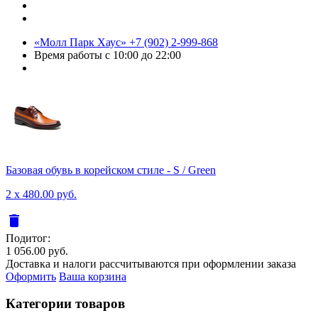
«Молл Парк Хаус»
+7 (902) 2-999-868
Время работы
с 10:00 до 22:00
Базовая обувь в корейском стиле - S / Green
2 x 480.00 руб.
delete
Подитог:
1 056.00 руб.
Доставка и налоги рассчитываются при оформлении заказа
Оформить
Ваша корзина
Категории товаров