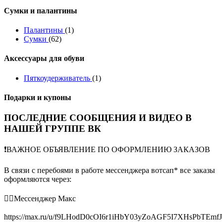
Сумки и палантины
Палантины
(1)
Сумки
(62)
Аксессуары для обуви
Пяткоудерживатель
(1)
Подарки и купоны
ПОСЛЕДНИЕ СООБЩЕНИЯ И ВИДЕО В
НАШЕЙ ГРУППЕ ВК
❗️ВАЖНОЕ ОБЪЯВЛЕНИЕ ПО ОФОРМЛЕНИЮ ЗАКАЗОВ
В связи с перебоями в работе мессенджера вотсап* все заказы
оформляются через:
👉🏻Мессенджер Макс
https://max.ru/u/f9LHodD0cOI6r1iHbY03yZoAGF5I7XHsPbTEmf