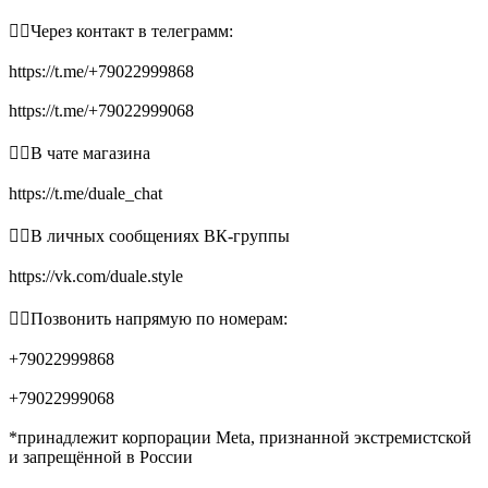
👉🏻Через контакт в телеграмм:
https://t.me/+79022999868
https://t.me/+79022999068
👉🏻В чате магазина
https://t.me/duale_chat
👉🏻В личных сообщениях ВК-группы
https://vk.com/duale.style
👉🏻Позвонить напрямую по номерам:
+79022999868
+79022999068
*принадлежит корпорации Meta, признанной экстремистской
и запрещённой в России