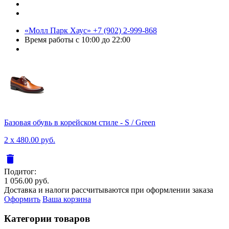
«Молл Парк Хаус»
+7 (902) 2-999-868
Время работы
с 10:00 до 22:00
Базовая обувь в корейском стиле - S / Green
2 x 480.00 руб.
delete
Подитог:
1 056.00 руб.
Доставка и налоги рассчитываются при оформлении заказа
Оформить
Ваша корзина
Категории товаров