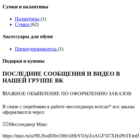
Сумки и палантины
Палантины
(1)
Сумки
(62)
Аксессуары для обуви
Пяткоудерживатель
(1)
Подарки и купоны
ПОСЛЕДНИЕ СООБЩЕНИЯ И ВИДЕО В
НАШЕЙ ГРУППЕ ВК
❗️ВАЖНОЕ ОБЪЯВЛЕНИЕ ПО ОФОРМЛЕНИЮ ЗАКАЗОВ
В связи с перебоями в работе мессенджера вотсап* все заказы
оформляются через:
👉🏻Мессенджер Макс
https://max.ru/u/f9LHodD0cOI6r1iHbY03yZoAGF5I7XHsPbTEmf