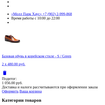
«Молл Парк Хаус»
+7 (902) 2-999-868
Время работы
с 10:00 до 22:00
Базовая обувь в корейском стиле - S / Green
2 x 480.00 руб.
delete
Подитог:
1 056.00 руб.
Доставка и налоги рассчитываются при оформлении заказа
Оформить
Ваша корзина
Категории товаров