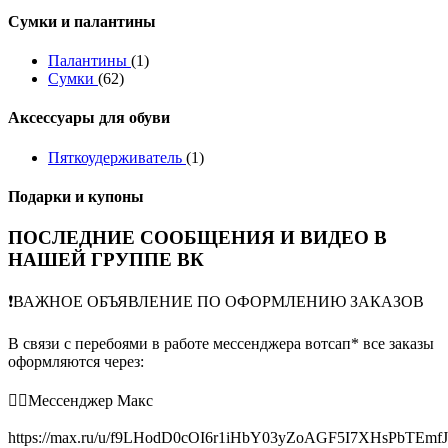
Сумки и палантины
Палантины
(1)
Сумки
(62)
Аксессуары для обуви
Пяткоудерживатель
(1)
Подарки и купоны
ПОСЛЕДНИЕ СООБЩЕНИЯ И ВИДЕО В
НАШЕЙ ГРУППЕ ВК
❗️ВАЖНОЕ ОБЪЯВЛЕНИЕ ПО ОФОРМЛЕНИЮ ЗАКАЗОВ
В связи с перебоями в работе мессенджера вотсап* все заказы
оформляются через:
👉🏻Мессенджер Макс
https://max.ru/u/f9LHodD0cOI6r1iHbY03yZoAGF5I7XHsPbTEmf