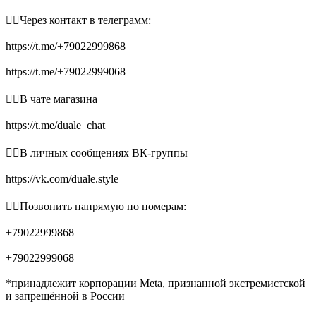
👉🏻Через контакт в телеграмм:
https://t.me/+79022999868
https://t.me/+79022999068
👉🏻В чате магазина
https://t.me/duale_chat
👉🏻В личных сообщениях ВК-группы
https://vk.com/duale.style
👉🏻Позвонить напрямую по номерам:
+79022999868
+79022999068
*принадлежит корпорации Meta, признанной экстремистской
и запрещённой в России