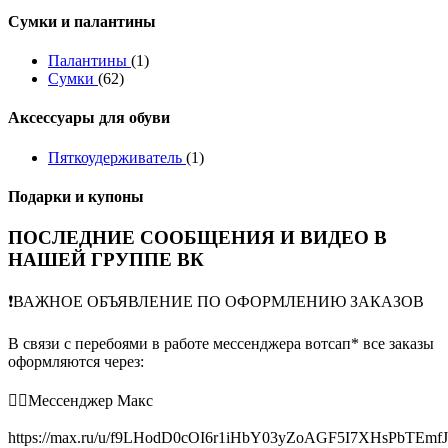
Сумки и палантины
Палантины
(1)
Сумки
(62)
Аксессуары для обуви
Пяткоудерживатель
(1)
Подарки и купоны
ПОСЛЕДНИЕ СООБЩЕНИЯ И ВИДЕО В
НАШЕЙ ГРУППЕ ВК
❗️ВАЖНОЕ ОБЪЯВЛЕНИЕ ПО ОФОРМЛЕНИЮ ЗАКАЗОВ
В связи с перебоями в работе мессенджера вотсап* все заказы
оформляются через:
👉🏻Мессенджер Макс
https://max.ru/u/f9LHodD0cOI6r1iHbY03yZoAGF5I7XHsPbTEmf