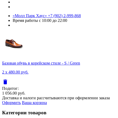
«Молл Парк Хаус»
+7 (902) 2-999-868
Время работы
с 10:00 до 22:00
Базовая обувь в корейском стиле - S / Green
2 x 480.00 руб.
delete
Подитог:
1 056.00 руб.
Доставка и налоги рассчитываются при оформлении заказа
Оформить
Ваша корзина
Категории товаров