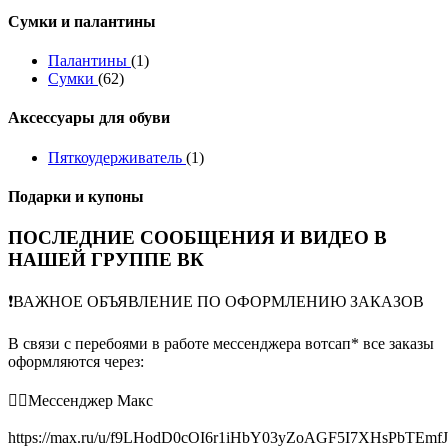
Сумки и палантины
Палантины
(1)
Сумки
(62)
Аксессуары для обуви
Пяткоудерживатель
(1)
Подарки и купоны
ПОСЛЕДНИЕ СООБЩЕНИЯ И ВИДЕО В
НАШЕЙ ГРУППЕ ВК
❗️ВАЖНОЕ ОБЪЯВЛЕНИЕ ПО ОФОРМЛЕНИЮ ЗАКАЗОВ
В связи с перебоями в работе мессенджера вотсап* все заказы
оформляются через:
👉🏻Мессенджер Макс
https://max.ru/u/f9LHodD0cOI6r1iHbY03yZoAGF5I7XHsPbTEmf