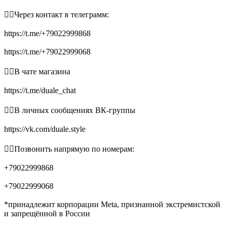
👉🏻Через контакт в телеграмм:
https://t.me/+79022999868
https://t.me/+79022999068
👉🏻В чате магазина
https://t.me/duale_chat
👉🏻В личных сообщениях ВК-группы
https://vk.com/duale.style
👉🏻Позвонить напрямую по номерам:
+79022999868
+79022999068
*принадлежит корпорации Meta, признанной экстремистской
и запрещённой в России