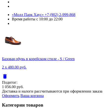
«Молл Парк Хаус»
+7 (902) 2-999-868
Время работы
с 10:00 до 22:00
Базовая обувь в корейском стиле - S / Green
2 x 480.00 руб.
delete
Подитог:
1 056.00 руб.
Доставка и налоги рассчитываются при оформлении заказа
Оформить
Ваша корзина
Категории товаров