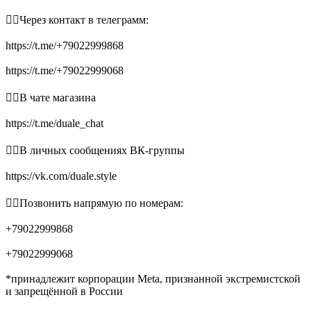
👉🏻Через контакт в телеграмм:
https://t.me/+79022999868
https://t.me/+79022999068
👉🏻В чате магазина
https://t.me/duale_chat
👉🏻В личных сообщениях ВК-группы
https://vk.com/duale.style
👉🏻Позвонить напрямую по номерам:
+79022999868
+79022999068
*принадлежит корпорации Meta, признанной экстремистской
и запрещённой в России