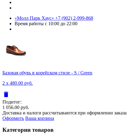
«Молл Парк Хаус»
+7 (902) 2-999-868
Время работы
с 10:00 до 22:00
Базовая обувь в корейском стиле - S / Green
2 x 480.00 руб.
delete
Подитог:
1 056.00 руб.
Доставка и налоги рассчитываются при оформлении заказа
Оформить
Ваша корзина
Категории товаров