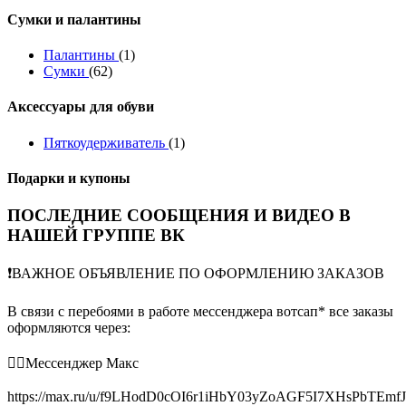
Сумки и палантины
Палантины
(1)
Сумки
(62)
Аксессуары для обуви
Пяткоудерживатель
(1)
Подарки и купоны
ПОСЛЕДНИЕ СООБЩЕНИЯ И ВИДЕО В
НАШЕЙ ГРУППЕ ВК
❗️ВАЖНОЕ ОБЪЯВЛЕНИЕ ПО ОФОРМЛЕНИЮ ЗАКАЗОВ
В связи с перебоями в работе мессенджера вотсап* все заказы
оформляются через:
👉🏻Мессенджер Макс
https://max.ru/u/f9LHodD0cOI6r1iHbY03yZoAGF5I7XHsPbTEmf