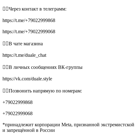
👉🏻Через контакт в телеграмм:
https://t.me/+79022999868
https://t.me/+79022999068
👉🏻В чате магазина
https://t.me/duale_chat
👉🏻В личных сообщениях ВК-группы
https://vk.com/duale.style
👉🏻Позвонить напрямую по номерам:
+79022999868
+79022999068
*принадлежит корпорации Meta, признанной экстремистской
и запрещённой в России