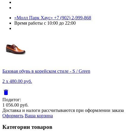
«Молл Парк Хаус»
+7 (902) 2-999-868
Время работы
с 10:00 до 22:00
Базовая обувь в корейском стиле - S / Green
2 x 480.00 руб.
delete
Подитог:
1 056.00 руб.
Доставка и налоги рассчитываются при оформлении заказа
Оформить
Ваша корзина
Категории товаров