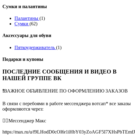
Сумки и палантины
Палантины
(1)
Сумки
(62)
Аксессуары для обуви
Пяткоудерживатель
(1)
Подарки и купоны
ПОСЛЕДНИЕ СООБЩЕНИЯ И ВИДЕО В
НАШЕЙ ГРУППЕ ВК
❗️ВАЖНОЕ ОБЪЯВЛЕНИЕ ПО ОФОРМЛЕНИЮ ЗАКАЗОВ
В связи с перебоями в работе мессенджера вотсап* все заказы
оформляются через:
👉🏻Мессенджер Макс
https://max.ru/u/f9LHodD0cOI6r1iHbY03yZoAGF5I7XHsPbTEmf