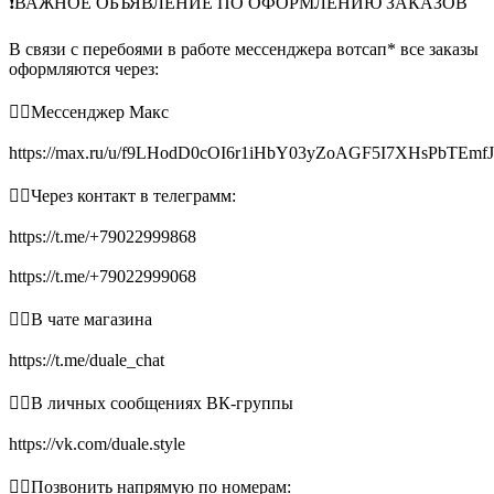
❗️ВАЖНОЕ ОБЪЯВЛЕНИЕ ПО ОФОРМЛЕНИЮ ЗАКАЗОВ
В связи с перебоями в работе мессенджера вотсап* все заказы
оформляются через:
👉🏻Мессенджер Макс
https://max.ru/u/f9LHodD0cOI6r1iHbY03yZoAGF5I7XHsPbTEmf
👉🏻Через контакт в телеграмм:
https://t.me/+79022999868
https://t.me/+79022999068
👉🏻В чате магазина
https://t.me/duale_chat
👉🏻В личных сообщениях ВК-группы
https://vk.com/duale.style
👉🏻Позвонить напрямую по номерам: