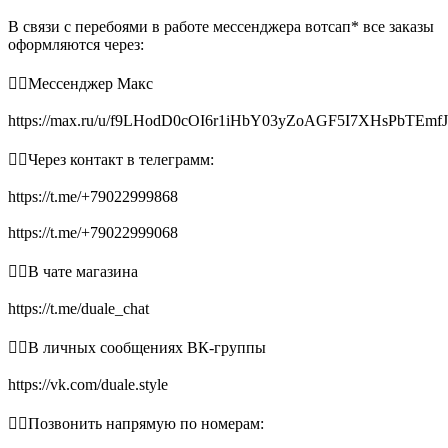
В связи с перебоями в работе мессенджера вотсап* все заказы
оформляются через:
👉🏻Мессенджер Макс
https://max.ru/u/f9LHodD0cOI6r1iHbY03yZoAGF5I7XHsPbTEmf
👉🏻Через контакт в телеграмм:
https://t.me/+79022999868
https://t.me/+79022999068
👉🏻В чате магазина
https://t.me/duale_chat
👉🏻В личных сообщениях ВК-группы
https://vk.com/duale.style
👉🏻Позвонить напрямую по номерам: