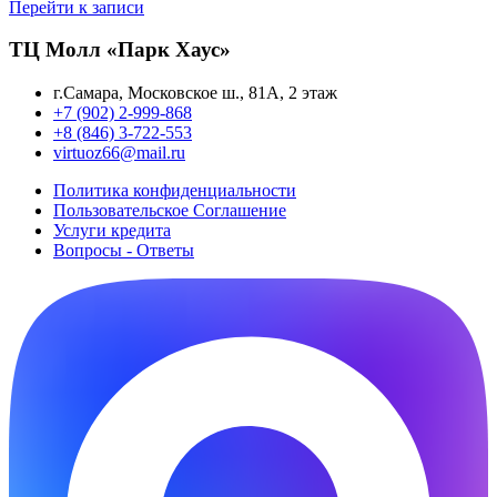
Перейти к записи
ТЦ Молл «Парк Хаус»
г.Самара, Московское ш., 81А, 2 этаж
+7 (902) 2-999-868
+8 (846) 3-722-553
virtuoz66@mail.ru
Политика конфиденциальности
Пользовательское Cоглашение
Услуги кредита
Вопросы - Ответы