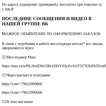
По адресу, курьером(с примеркой), бесплатно при покупке от
1 500 ₽
ПОСЛЕДНИЕ СООБЩЕНИЯ И ВИДЕО В
НАШЕЙ ГРУППЕ ВК
❗️ВАЖНОЕ ОБЪЯВЛЕНИЕ ПО ОФОРМЛЕНИЮ ЗАКАЗОВ
В связи с перебоями в работе мессенджера вотсап* все заказы
оформляются через:
👉🏻Мессенджер Макс
https://max.ru/u/f9LHodD0cOI6r1iHbY03yZoAGF5I7XHsPbTEmf
👉🏻Через контакт в телеграмм:
https://t.me/+79022999868
https://t.me/+79022999068
👉🏻В чате магазина