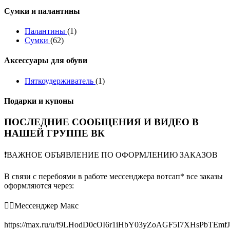
Сумки и палантины
Палантины
(1)
Сумки
(62)
Аксессуары для обуви
Пяткоудерживатель
(1)
Подарки и купоны
ПОСЛЕДНИЕ СООБЩЕНИЯ И ВИДЕО В
НАШЕЙ ГРУППЕ ВК
❗️ВАЖНОЕ ОБЪЯВЛЕНИЕ ПО ОФОРМЛЕНИЮ ЗАКАЗОВ
В связи с перебоями в работе мессенджера вотсап* все заказы
оформляются через:
👉🏻Мессенджер Макс
https://max.ru/u/f9LHodD0cOI6r1iHbY03yZoAGF5I7XHsPbTEmf