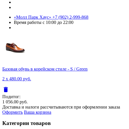
«Молл Парк Хаус»
+7 (902) 2-999-868
Время работы
с 10:00 до 22:00
Базовая обувь в корейском стиле - S / Green
2 x 480.00 руб.
delete
Подитог:
1 056.00 руб.
Доставка и налоги рассчитываются при оформлении заказа
Оформить
Ваша корзина
Категории товаров