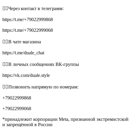
👉🏻Через контакт в телеграмм:
https://t.me/+79022999868
https://t.me/+79022999068
👉🏻В чате магазина
https://t.me/duale_chat
👉🏻В личных сообщениях ВК-группы
https://vk.com/duale.style
👉🏻Позвонить напрямую по номерам:
+79022999868
+79022999068
*принадлежит корпорации Meta, признанной экстремистской
и запрещённой в России