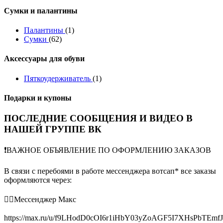
Сумки и палантины
Палантины
(1)
Сумки
(62)
Аксессуары для обуви
Пяткоудерживатель
(1)
Подарки и купоны
ПОСЛЕДНИЕ СООБЩЕНИЯ И ВИДЕО В
НАШЕЙ ГРУППЕ ВК
❗️ВАЖНОЕ ОБЪЯВЛЕНИЕ ПО ОФОРМЛЕНИЮ ЗАКАЗОВ
В связи с перебоями в работе мессенджера вотсап* все заказы
оформляются через:
👉🏻Мессенджер Макс
https://max.ru/u/f9LHodD0cOI6r1iHbY03yZoAGF5I7XHsPbTEmf