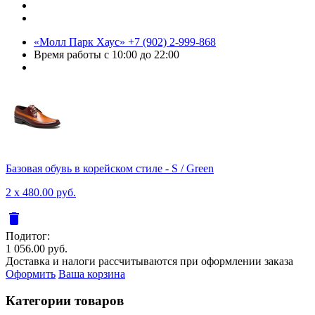
«Молл Парк Хаус»
+7 (902) 2-999-868
Время работы
с 10:00 до 22:00
Базовая обувь в корейском стиле - S / Green
2 x 480.00 руб.
delete
Подитог:
1 056.00 руб.
Доставка и налоги рассчитываются при оформлении заказа
Оформить
Ваша корзина
Категории товаров