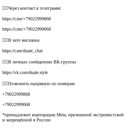
👉🏻Через контакт в телеграмм:
https://t.me/+79022999868
https://t.me/+79022999068
👉🏻В чате магазина
https://t.me/duale_chat
👉🏻В личных сообщениях ВК-группы
https://vk.com/duale.style
👉🏻Позвонить напрямую по номерам:
+79022999868
+79022999068
*принадлежит корпорации Meta, признанной экстремистской
и запрещённой в России