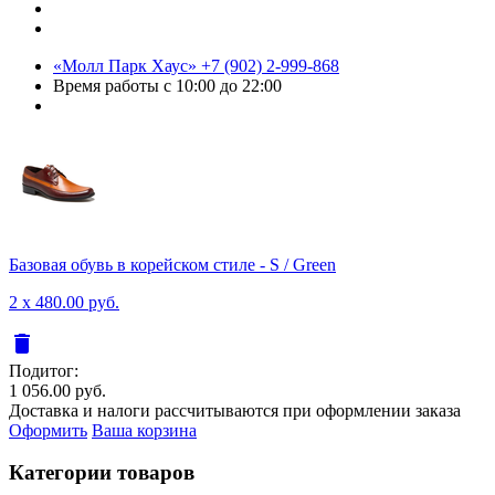
«Молл Парк Хаус»
+7 (902) 2-999-868
Время работы
с 10:00 до 22:00
Базовая обувь в корейском стиле - S / Green
2 x 480.00 руб.
delete
Подитог:
1 056.00 руб.
Доставка и налоги рассчитываются при оформлении заказа
Оформить
Ваша корзина
Категории товаров