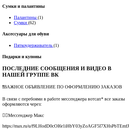
Сумки и палантины
Палантины
(1)
Сумки
(62)
Аксессуары для обуви
Пяткоудерживатель
(1)
Подарки и купоны
ПОСЛЕДНИЕ СООБЩЕНИЯ И ВИДЕО В
НАШЕЙ ГРУППЕ ВК
❗️ВАЖНОЕ ОБЪЯВЛЕНИЕ ПО ОФОРМЛЕНИЮ ЗАКАЗОВ
В связи с перебоями в работе мессенджера вотсап* все заказы
оформляются через:
👉🏻Мессенджер Макс
https://max.ru/u/f9LHodD0cOI6r1iHbY03yZoAGF5I7XHsPbTEmf