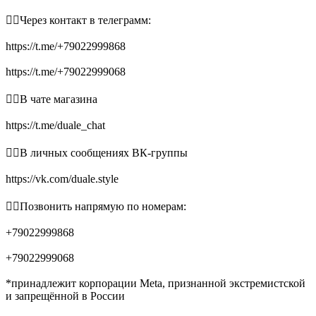
👉🏻Через контакт в телеграмм:
https://t.me/+79022999868
https://t.me/+79022999068
👉🏻В чате магазина
https://t.me/duale_chat
👉🏻В личных сообщениях ВК-группы
https://vk.com/duale.style
👉🏻Позвонить напрямую по номерам:
+79022999868
+79022999068
*принадлежит корпорации Meta, признанной экстремистской
и запрещённой в России