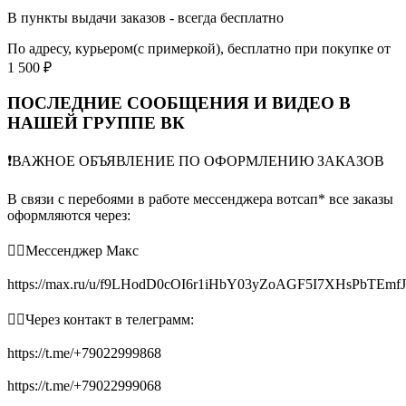
В пункты выдачи заказов - всегда бесплатно
По адресу, курьером(с примеркой), бесплатно при покупке от
1 500 ₽
ПОСЛЕДНИЕ СООБЩЕНИЯ И ВИДЕО В
НАШЕЙ ГРУППЕ ВК
❗️ВАЖНОЕ ОБЪЯВЛЕНИЕ ПО ОФОРМЛЕНИЮ ЗАКАЗОВ
В связи с перебоями в работе мессенджера вотсап* все заказы
оформляются через:
👉🏻Мессенджер Макс
https://max.ru/u/f9LHodD0cOI6r1iHbY03yZoAGF5I7XHsPbTEmf
👉🏻Через контакт в телеграмм:
https://t.me/+79022999868
https://t.me/+79022999068