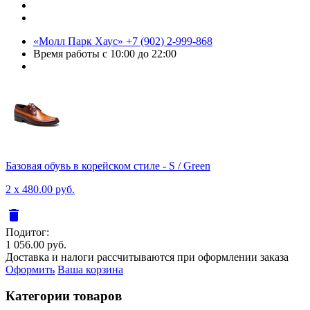
«Молл Парк Хаус»
+7 (902) 2-999-868
Время работы
с 10:00 до 22:00
Базовая обувь в корейском стиле - S / Green
2 x 480.00 руб.
delete
Подитог:
1 056.00 руб.
Доставка и налоги рассчитываются при оформлении заказа
Оформить
Ваша корзина
Категории товаров