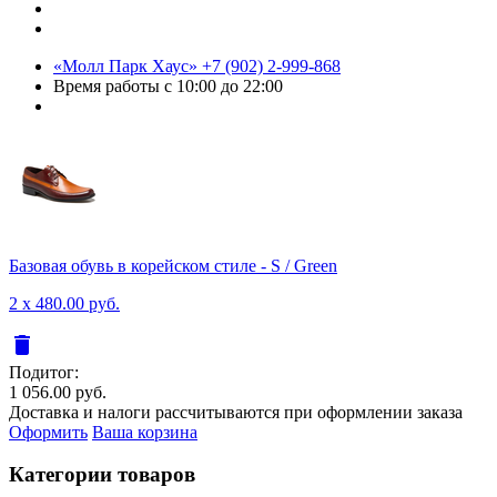
«Молл Парк Хаус»
+7 (902) 2-999-868
Время работы
с 10:00 до 22:00
Базовая обувь в корейском стиле - S / Green
2 x 480.00 руб.
delete
Подитог:
1 056.00 руб.
Доставка и налоги рассчитываются при оформлении заказа
Оформить
Ваша корзина
Категории товаров