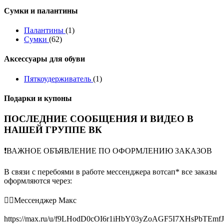
Сумки и палантины
Палантины
(1)
Сумки
(62)
Аксессуары для обуви
Пяткоудерживатель
(1)
Подарки и купоны
ПОСЛЕДНИЕ СООБЩЕНИЯ И ВИДЕО В
НАШЕЙ ГРУППЕ ВК
❗️ВАЖНОЕ ОБЪЯВЛЕНИЕ ПО ОФОРМЛЕНИЮ ЗАКАЗОВ
В связи с перебоями в работе мессенджера вотсап* все заказы
оформляются через:
👉🏻Мессенджер Макс
https://max.ru/u/f9LHodD0cOI6r1iHbY03yZoAGF5I7XHsPbTEmf