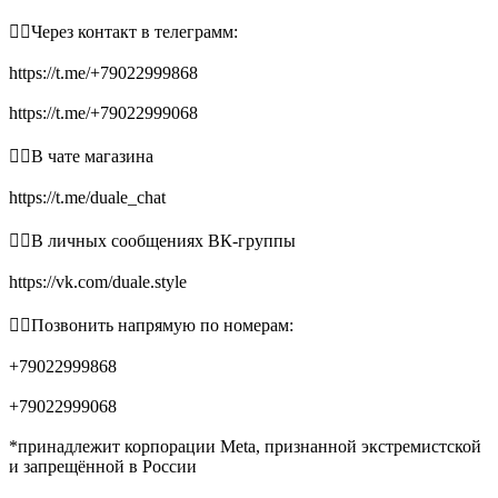
👉🏻Через контакт в телеграмм:
https://t.me/+79022999868
https://t.me/+79022999068
👉🏻В чате магазина
https://t.me/duale_chat
👉🏻В личных сообщениях ВК-группы
https://vk.com/duale.style
👉🏻Позвонить напрямую по номерам:
+79022999868
+79022999068
*принадлежит корпорации Meta, признанной экстремистской
и запрещённой в России