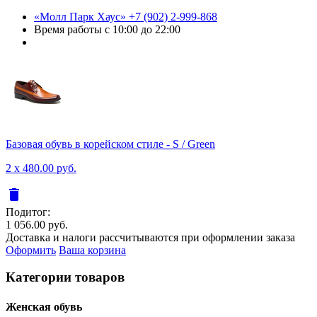
«Молл Парк Хаус»
+7 (902) 2-999-868
Время работы
с 10:00 до 22:00
Базовая обувь в корейском стиле - S / Green
2 x 480.00 руб.
delete
Подитог:
1 056.00 руб.
Доставка и налоги рассчитываются при оформлении заказа
Оформить
Ваша корзина
Категории товаров
Женcкая обувь