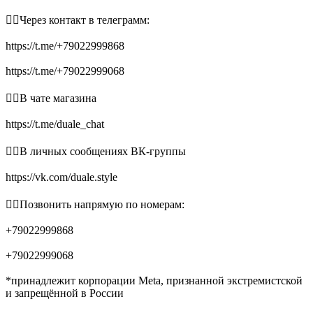
👉🏻Через контакт в телеграмм:
https://t.me/+79022999868
https://t.me/+79022999068
👉🏻В чате магазина
https://t.me/duale_chat
👉🏻В личных сообщениях ВК-группы
https://vk.com/duale.style
👉🏻Позвонить напрямую по номерам:
+79022999868
+79022999068
*принадлежит корпорации Meta, признанной экстремистской
и запрещённой в России