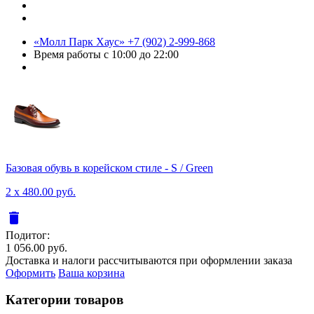
«Молл Парк Хаус»
+7 (902) 2-999-868
Время работы
с 10:00 до 22:00
Базовая обувь в корейском стиле - S / Green
2 x 480.00 руб.
delete
Подитог:
1 056.00 руб.
Доставка и налоги рассчитываются при оформлении заказа
Оформить
Ваша корзина
Категории товаров