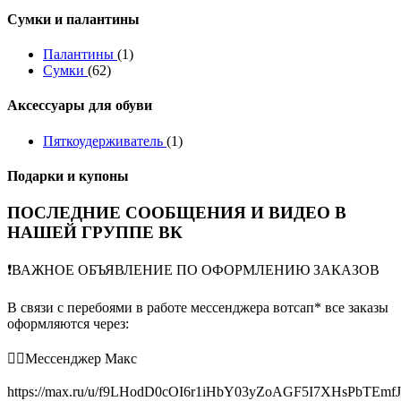
Сумки и палантины
Палантины
(1)
Сумки
(62)
Аксессуары для обуви
Пяткоудерживатель
(1)
Подарки и купоны
ПОСЛЕДНИЕ СООБЩЕНИЯ И ВИДЕО В
НАШЕЙ ГРУППЕ ВК
❗️ВАЖНОЕ ОБЪЯВЛЕНИЕ ПО ОФОРМЛЕНИЮ ЗАКАЗОВ
В связи с перебоями в работе мессенджера вотсап* все заказы
оформляются через:
👉🏻Мессенджер Макс
https://max.ru/u/f9LHodD0cOI6r1iHbY03yZoAGF5I7XHsPbTEmf