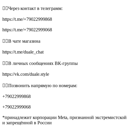
👉🏻Через контакт в телеграмм:
https://t.me/+79022999868
https://t.me/+79022999068
👉🏻В чате магазина
https://t.me/duale_chat
👉🏻В личных сообщениях ВК-группы
https://vk.com/duale.style
👉🏻Позвонить напрямую по номерам:
+79022999868
+79022999068
*принадлежит корпорации Meta, признанной экстремистской
и запрещённой в России