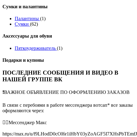
Сумки и палантины
Палантины
(1)
Сумки
(62)
Аксессуары для обуви
Пяткоудерживатель
(1)
Подарки и купоны
ПОСЛЕДНИЕ СООБЩЕНИЯ И ВИДЕО В
НАШЕЙ ГРУППЕ ВК
❗️ВАЖНОЕ ОБЪЯВЛЕНИЕ ПО ОФОРМЛЕНИЮ ЗАКАЗОВ
В связи с перебоями в работе мессенджера вотсап* все заказы
оформляются через:
👉🏻Мессенджер Макс
https://max.ru/u/f9LHodD0cOI6r1iHbY03yZoAGF5I7XHsPbTEmf