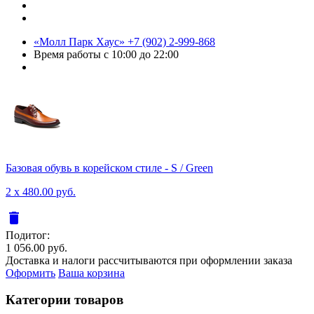
«Молл Парк Хаус»
+7 (902) 2-999-868
Время работы
с 10:00 до 22:00
Базовая обувь в корейском стиле - S / Green
2 x 480.00 руб.
delete
Подитог:
1 056.00 руб.
Доставка и налоги рассчитываются при оформлении заказа
Оформить
Ваша корзина
Категории товаров