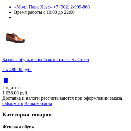
«Молл Парк Хаус»
+7 (902) 2-999-868
Время работы
с 10:00 до 22:00
Базовая обувь в корейском стиле - S / Green
2 x 480.00 руб.
delete
Подитог:
1 056.00 руб.
Доставка и налоги рассчитываются при оформлении заказа
Оформить
Ваша корзина
Категории товаров
Женcкая обувь