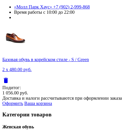
«Молл Парк Хаус»
+7 (902) 2-999-868
Время работы
с 10:00 до 22:00
Базовая обувь в корейском стиле - S / Green
2 x 480.00 руб.
delete
Подитог:
1 056.00 руб.
Доставка и налоги рассчитываются при оформлении заказа
Оформить
Ваша корзина
Категории товаров
Женcкая обувь