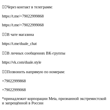
👉🏻Через контакт в телеграмм:
https://t.me/+79022999868
https://t.me/+79022999068
👉🏻В чате магазина
https://t.me/duale_chat
👉🏻В личных сообщениях ВК-группы
https://vk.com/duale.style
👉🏻Позвонить напрямую по номерам:
+79022999868
+79022999068
*принадлежит корпорации Meta, признанной экстремистской
и запрещённой в России