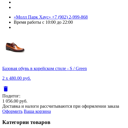
«Молл Парк Хаус»
+7 (902) 2-999-868
Время работы
с 10:00 до 22:00
Базовая обувь в корейском стиле - S / Green
2 x 480.00 руб.
delete
Подитог:
1 056.00 руб.
Доставка и налоги рассчитываются при оформлении заказа
Оформить
Ваша корзина
Категории товаров