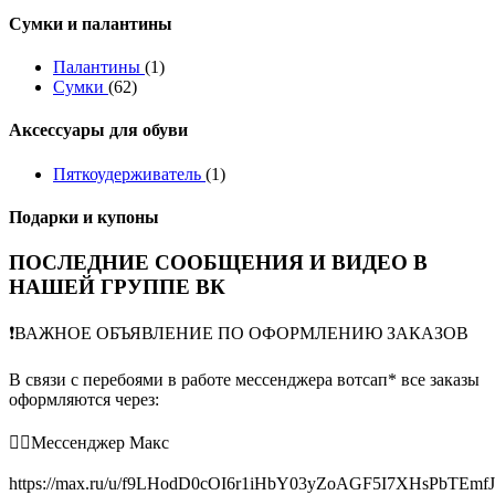
Сумки и палантины
Палантины
(1)
Сумки
(62)
Аксессуары для обуви
Пяткоудерживатель
(1)
Подарки и купоны
ПОСЛЕДНИЕ СООБЩЕНИЯ И ВИДЕО В
НАШЕЙ ГРУППЕ ВК
❗️ВАЖНОЕ ОБЪЯВЛЕНИЕ ПО ОФОРМЛЕНИЮ ЗАКАЗОВ
В связи с перебоями в работе мессенджера вотсап* все заказы
оформляются через:
👉🏻Мессенджер Макс
https://max.ru/u/f9LHodD0cOI6r1iHbY03yZoAGF5I7XHsPbTEmf