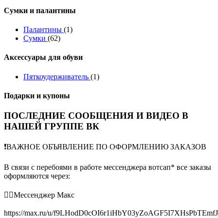
Сумки и палантины
Палантины
(1)
Сумки
(62)
Аксессуары для обуви
Пяткоудерживатель
(1)
Подарки и купоны
ПОСЛЕДНИЕ СООБЩЕНИЯ И ВИДЕО В
НАШЕЙ ГРУППЕ ВК
❗️ВАЖНОЕ ОБЪЯВЛЕНИЕ ПО ОФОРМЛЕНИЮ ЗАКАЗОВ
В связи с перебоями в работе мессенджера вотсап* все заказы
оформляются через:
👉🏻Мессенджер Макс
https://max.ru/u/f9LHodD0cOI6r1iHbY03yZoAGF5I7XHsPbTEmf