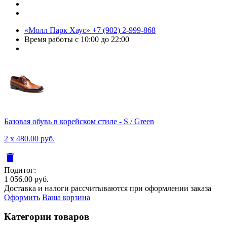
«Молл Парк Хаус»
+7 (902) 2-999-868
Время работы
с 10:00 до 22:00
Базовая обувь в корейском стиле - S / Green
2 x 480.00 руб.
delete
Подитог:
1 056.00 руб.
Доставка и налоги рассчитываются при оформлении заказа
Оформить
Ваша корзина
Категории товаров