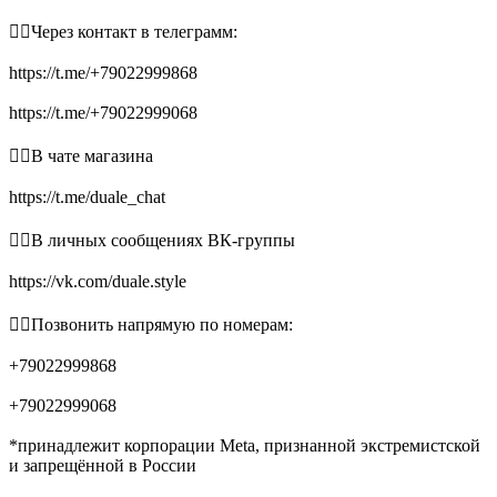
👉🏻Через контакт в телеграмм:
https://t.me/+79022999868
https://t.me/+79022999068
👉🏻В чате магазина
https://t.me/duale_chat
👉🏻В личных сообщениях ВК-группы
https://vk.com/duale.style
👉🏻Позвонить напрямую по номерам:
+79022999868
+79022999068
*принадлежит корпорации Meta, признанной экстремистской
и запрещённой в России