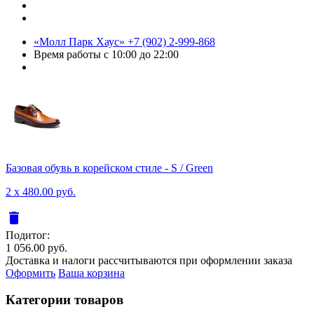
«Молл Парк Хаус»
+7 (902) 2-999-868
Время работы
с 10:00 до 22:00
Базовая обувь в корейском стиле - S / Green
2 x 480.00 руб.
delete
Подитог:
1 056.00 руб.
Доставка и налоги рассчитываются при оформлении заказа
Оформить
Ваша корзина
Категории товаров