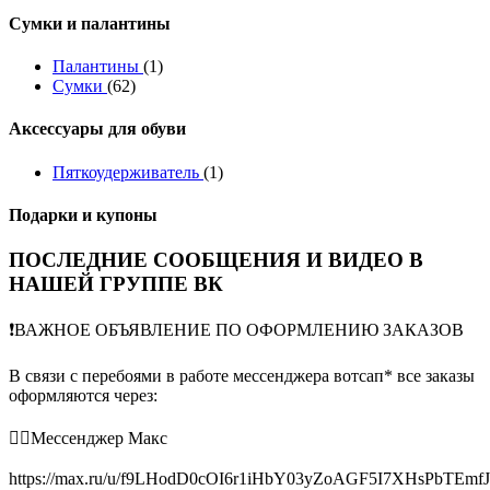
Сумки и палантины
Палантины
(1)
Сумки
(62)
Аксессуары для обуви
Пяткоудерживатель
(1)
Подарки и купоны
ПОСЛЕДНИЕ СООБЩЕНИЯ И ВИДЕО В
НАШЕЙ ГРУППЕ ВК
❗️ВАЖНОЕ ОБЪЯВЛЕНИЕ ПО ОФОРМЛЕНИЮ ЗАКАЗОВ
В связи с перебоями в работе мессенджера вотсап* все заказы
оформляются через:
👉🏻Мессенджер Макс
https://max.ru/u/f9LHodD0cOI6r1iHbY03yZoAGF5I7XHsPbTEmf