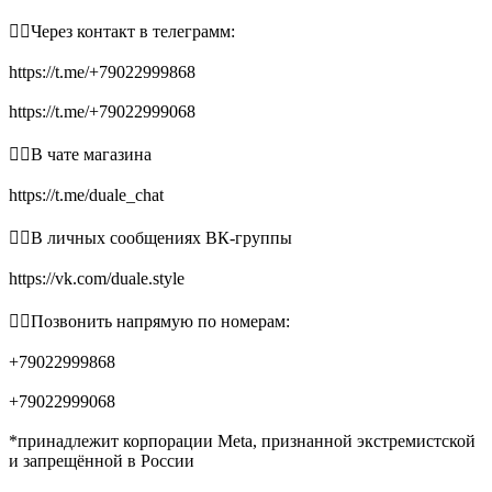
👉🏻Через контакт в телеграмм:
https://t.me/+79022999868
https://t.me/+79022999068
👉🏻В чате магазина
https://t.me/duale_chat
👉🏻В личных сообщениях ВК-группы
https://vk.com/duale.style
👉🏻Позвонить напрямую по номерам:
+79022999868
+79022999068
*принадлежит корпорации Meta, признанной экстремистской
и запрещённой в России