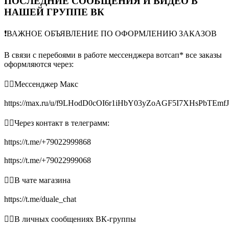
ПОСЛЕДНИЕ СООБЩЕНИЯ И ВИДЕО В
НАШЕЙ ГРУППЕ ВК
❗️ВАЖНОЕ ОБЪЯВЛЕНИЕ ПО ОФОРМЛЕНИЮ ЗАКАЗОВ
В связи с перебоями в работе мессенджера вотсап* все заказы
оформляются через:
👉🏻Мессенджер Макс
https://max.ru/u/f9LHodD0cOI6r1iHbY03yZoAGF5I7XHsPbTEmf
👉🏻Через контакт в телеграмм:
https://t.me/+79022999868
https://t.me/+79022999068
👉🏻В чате магазина
https://t.me/duale_chat
👉🏻В личных сообщениях ВК-группы