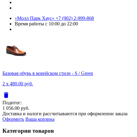
«Молл Парк Хаус»
+7 (902) 2-999-868
Время работы
с 10:00 до 22:00
Базовая обувь в корейском стиле - S / Green
2 x 480.00 руб.
delete
Подитог:
1 056.00 руб.
Доставка и налоги рассчитываются при оформлении заказа
Оформить
Ваша корзина
Категории товаров