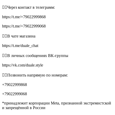
👉🏻Через контакт в телеграмм:
https://t.me/+79022999868
https://t.me/+79022999068
👉🏻В чате магазина
https://t.me/duale_chat
👉🏻В личных сообщениях ВК-группы
https://vk.com/duale.style
👉🏻Позвонить напрямую по номерам:
+79022999868
+79022999068
*принадлежит корпорации Meta, признанной экстремистской
и запрещённой в России