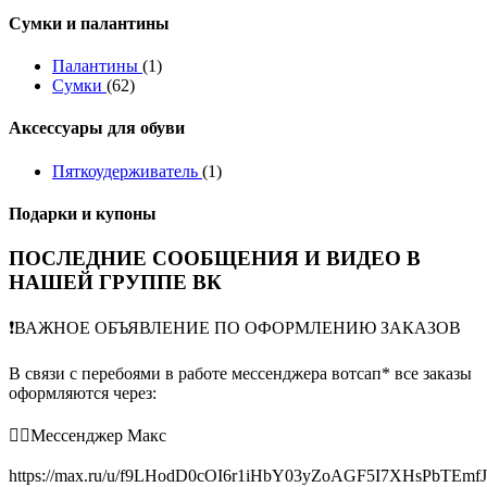
Сумки и палантины
Палантины
(1)
Сумки
(62)
Аксессуары для обуви
Пяткоудерживатель
(1)
Подарки и купоны
ПОСЛЕДНИЕ СООБЩЕНИЯ И ВИДЕО В
НАШЕЙ ГРУППЕ ВК
❗️ВАЖНОЕ ОБЪЯВЛЕНИЕ ПО ОФОРМЛЕНИЮ ЗАКАЗОВ
В связи с перебоями в работе мессенджера вотсап* все заказы
оформляются через:
👉🏻Мессенджер Макс
https://max.ru/u/f9LHodD0cOI6r1iHbY03yZoAGF5I7XHsPbTEmf