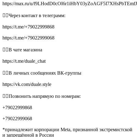
https://max.ru/u/f9LHodD0cOI6r1iHbY03yZoAGF5I7XHsPbTEmf
👉🏻Через контакт в телеграмм:
https://t.me/+79022999868
https://t.me/+79022999068
👉🏻В чате магазина
https://t.me/duale_chat
👉🏻В личных сообщениях ВК-группы
https://vk.com/duale.style
👉🏻Позвонить напрямую по номерам:
+79022999868
+79022999068
*принадлежит корпорации Meta, признанной экстремистской
и запрещённой в России